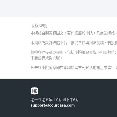
版權聲明
本網站自製資訊圖文，著作權屬於小院。凡商業網站
本網站為設計媒體平台，接受會員與網友投稿，若投
歡迎各界投稿或提問，包括小院網站與旗下相關數位
不要投稿或提問喔。
凡未經小院同意即在本網站留言刊登活動訊息或廣告
週一到週五早上9點到下午6點
support@courcasa.com