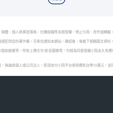
、媒體、個人商業部落格、社團組織等未經授權，禁止引用、改作或轉載
稿侵犯到您的著作權，可來信通知本網站，確認後，會撤下相關圖文資料
介面如臉書等，所有上傳文字/影音圖像等，均視為同意授權小院永久免費
者，無論是個人或公司法人，即須支付小院平台使用費新台幣10萬元，並