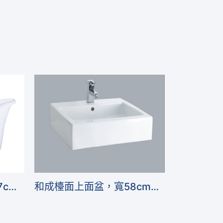
凱撒獨立浴缸，147~157cm，小平台可嵌龍頭
和成檯面上面盆，寬58cm，歐風系列