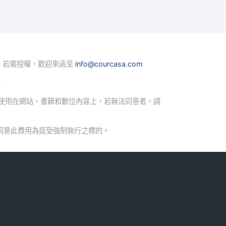
。若需授權，歡迎來函至
info@courcasa.com
。
使用在網站、書籍和數位內容上，若無法同意者，請
同意此費用為逕受強制執行之標的。