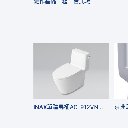
泥作基礎工程－台北場
INAX單體馬桶AC-912VN，側把手，水箱上可置物，管距30～40公分