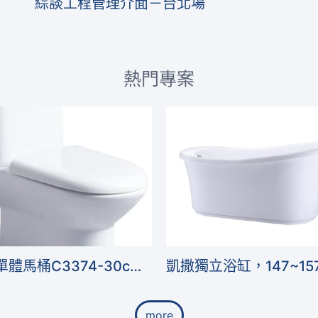
綜談工程管理介面－台北場
熱門專案
京典單體馬桶C3374-30cm，管距30～40公分，不佔空間，親民價
more