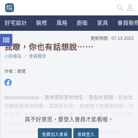
好宅設計
裝修
風格
廚衛
家具
會員裝修
更新時間 : 07.13.2022
我瞭，你也有話想說⋯⋯
小院專區
會員獨享
作者：姥姥
(woolloowooloo，澳洲雪梨某地地名，意指水源頭，在台北
信義路是家咖啡廳，富錦街也有） 姥姥接下來要說的話，可
能會讓一些熱心的網友心傷。啊，真是不好意思，我昨天還
真不好意思，要登入會員才能看喔。
寫著太美好的男人通常最大的致命傷就是不會哄女生，我今
天就要做這種讓部分親愛的網友生氣的事。為了賠償，我可
免費加入會員
會員登入