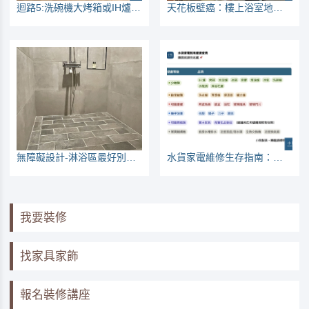
迴路5:洗碗機大烤箱或IH爐，專迴配置注意事項
天花板壁癌：樓上浴室地板防水失敗，打底水泥內被混入垃圾
無障礙設計-淋浴區最好別做護城河
水貨家電維修生存指南：看哪些家電較常壞
我要裝修
找家具家飾
報名裝修講座