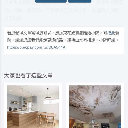
以提供如何哄女生開心10大招這種無聊文章，希望對大家有
點小幫助，就原諒一下我等會要講的話囉。 先講傷人的話。
以下截錄自
若您覺得文章寫得還可以，想送束花或買隻雕給小院，可
按此
贊
助，謝謝您讓我們能走更遠的路，期待山水有相逢，小院拜謝。
https://p.ecpay.com.tw/B0A544A
大家也看了這些文章