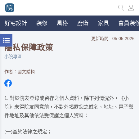
好宅設計
裝修
風格
廚衛
家具
會員裝修
更新時間 : 05.05.2026
隱私保障政策
小院專區
作者：圖文編輯
對於院友登錄或留存之個人資料，除下列情況外，《小
院》未得院友同意前，不對外揭露您之姓名、地址、電子郵
件地址及其他依法受保護之個人資料：
(一)基於法律之規定；