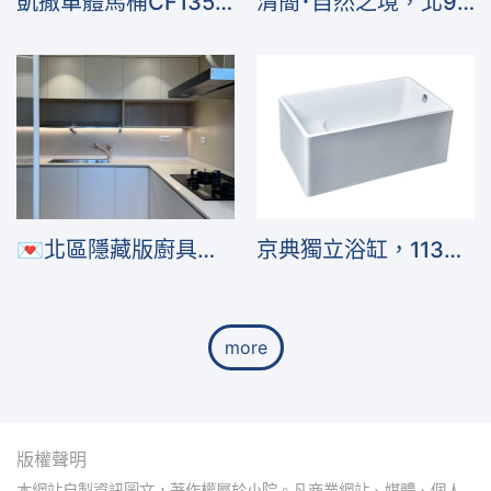
凱撒單體馬桶CF1354，管距30公分，短版62.5公分，小空間可選
清簡･自然之境，北9設計
💌北區隱藏版廚具專案
京典獨立浴缸，113~153cm，矮座矮缸好進入，有小尺寸
more
版權聲明
本網站自製資訊圖文，著作權屬於小院。凡商業網站、媒體、個人