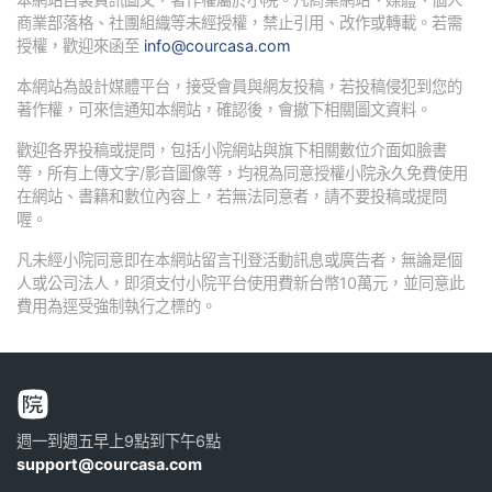
商業部落格、社團組織等未經授權，禁止引用、改作或轉載。若需
授權，歡迎來函至
info@courcasa.com
本網站為設計媒體平台，接受會員與網友投稿，若投稿侵犯到您的
著作權，可來信通知本網站，確認後，會撤下相關圖文資料。
歡迎各界投稿或提問，包括小院網站與旗下相關數位介面如臉書
等，所有上傳文字/影音圖像等，均視為同意授權小院永久免費使用
在網站、書籍和數位內容上，若無法同意者，請不要投稿或提問
喔。
凡未經小院同意即在本網站留言刊登活動訊息或廣告者，無論是個
人或公司法人，即須支付小院平台使用費新台幣10萬元，並同意此
費用為逕受強制執行之標的。
週一到週五早上9點到下午6點
support@courcasa.com