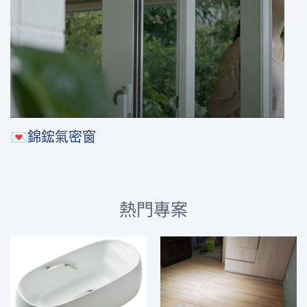
💌錦鋐氣密窗
熱門專案