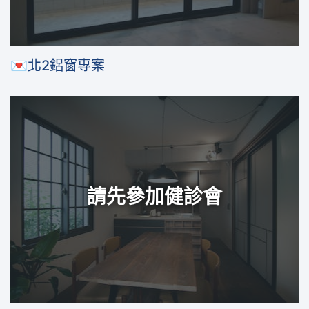
💌北2鋁窗專案
請先參加健診會