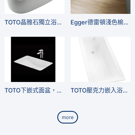
TOTO晶雅石獨立浴缸，170cm，人造石保溫佳
Egger德雷頓淺色榆木，北6木地板，平口型，耐磨AC4
TOTO下嵌式面盆，寬59cm，外方內圓
TOTO壓克力嵌入浴缸，150公分，方型
more