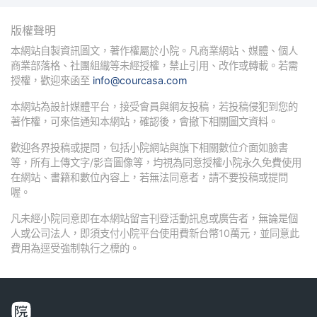
版權聲明
本網站自製資訊圖文，著作權屬於小院。凡商業網站、媒體、個人
商業部落格、社團組織等未經授權，禁止引用、改作或轉載。若需
授權，歡迎來函至
info@courcasa.com
本網站為設計媒體平台，接受會員與網友投稿，若投稿侵犯到您的
著作權，可來信通知本網站，確認後，會撤下相關圖文資料。
歡迎各界投稿或提問，包括小院網站與旗下相關數位介面如臉書
等，所有上傳文字/影音圖像等，均視為同意授權小院永久免費使用
在網站、書籍和數位內容上，若無法同意者，請不要投稿或提問
喔。
凡未經小院同意即在本網站留言刊登活動訊息或廣告者，無論是個
人或公司法人，即須支付小院平台使用費新台幣10萬元，並同意此
費用為逕受強制執行之標的。