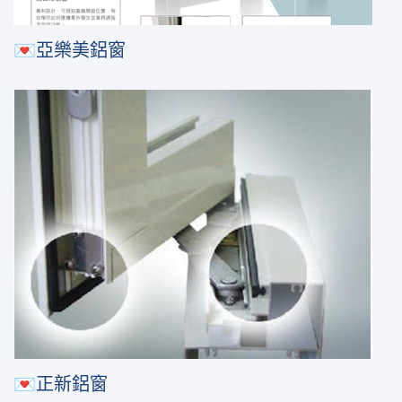
💌亞樂美鋁窗
💌正新鋁窗