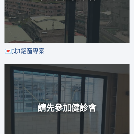
💌北1鋁窗專案
請先參加健診會