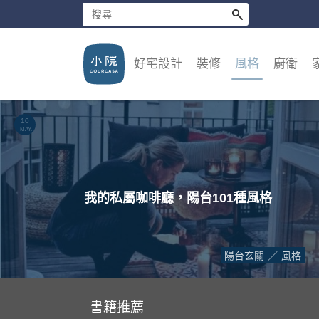
好宅設計
裝修
風格
廚衛
10
MAY.
我的私屬咖啡廳，陽台101種風格
陽台玄關
風格
書籍推薦