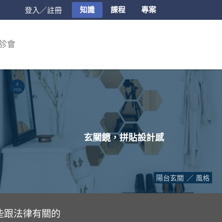
知識
課程
專案
登入／註冊
診會
4
FEB.
玄關鏡，拼貼設計感
陽台玄關
風格
些跟法律有關的