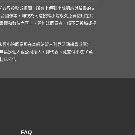
歡迎各界投稿或提問，所有上傳到小院網站與臉書的文
影音圖像等，均視為同意授權小院永久免費使用在網
書籍和數位內容上，若無法同意者，請不要投稿或提
。
凡未經小院同意即在本網站留言刊登活動訊息或廣告
無論是個人或公司法人，即代表同意支付小院10萬
特此公告。
FAQ