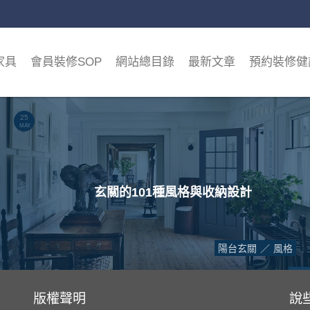
家具
會員裝修SOP
網站總目錄
最新文章
預約裝修健
25
MAY.
玄關的101種風格與收納設計
陽台玄關
風格
版權聲明
說