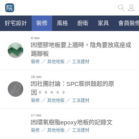
好宅設計
裝修
風格
廚衛
家具
會員裝修
9
MAY.
💌塑膠地板要上牆時，陰角要放底座或
踢腳板
裝修
其他地板
工法建材
19
JAN.
💌社團討論：SPC膨拱鼓起的原
因。。。。。
裝修
其他地板
工法建材
17
SEP.
💌環氧樹脂epoxy地板的記錄文
裝修
其他地板
工法建材