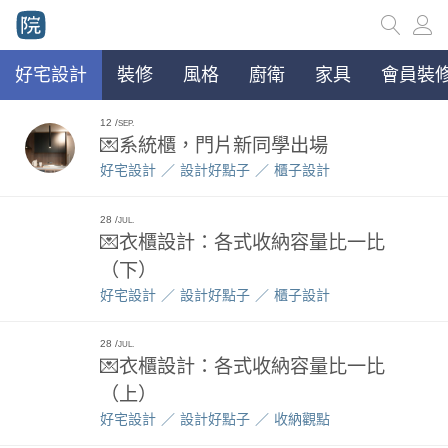
好宅設計
裝修
風格
廚衛
家具
會員裝修
12
SEP.
💌系統櫃，門片新同學出場
好宅設計
設計好點子
櫃子設計
28
JUL.
💌衣櫃設計：各式收納容量比一比
（下）
好宅設計
設計好點子
櫃子設計
28
JUL.
💌衣櫃設計：各式收納容量比一比
（上）
好宅設計
設計好點子
收納觀點