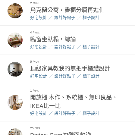
2
JUN.
烏克蘭公寓，書櫃分層再進化
好宅設計
設計好點子
櫃子設計
4
AUG.
臨窗坐臥榻，總論
好宅設計
設計好點子
櫃子設計
5
NOV.
頂級家具教我的無把手櫃體設計
好宅設計
設計好點子
櫃子設計
1
MAY.
開放櫃 木作、系統櫃、無印良品、
IKEA比一比
好宅設計
設計好點子
櫃子設計
25
SEP.