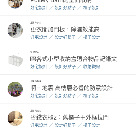
Pottery Barn的壁面收納
好宅設計
設計好點子
櫃子設計
25
APR.
更衣間加門板，除濕效能高
好宅設計
設計好點子
櫃子設計
9
NOV.
💌各式小型收納盒適合物品記錄文
好宅設計
設計好點子
收納觀點
19
MAR.
啊⋯地震 高樓層必看的防震設計
好宅設計
設計好點子
櫃子設計
28
SEP.
省錢衣櫃2：舊櫃子＋外框拉門
好宅設計
設計好點子
櫃子設計