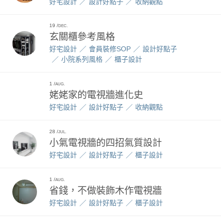
好宅設計
設計好點子
收納觀點
19
DEC.
玄關櫃參考風格
好宅設計
會員裝修SOP
設計好點子
小院系列風格
櫃子設計
1
AUG.
姥姥家的電視牆進化史
好宅設計
設計好點子
收納觀點
28
JUL.
小氣電視牆的四招氣質設計
好宅設計
設計好點子
櫃子設計
1
AUG.
省錢，不做裝飾木作電視牆
好宅設計
設計好點子
櫃子設計