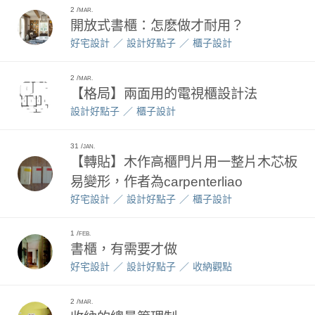
2
MAR.
開放式書櫃：怎麽做才耐用？
好宅設計
設計好點子
櫃子設計
2
MAR.
【格局】兩面用的電視櫃設計法
設計好點子
櫃子設計
31
JAN.
【轉貼】木作高櫃門片用一整片木芯板
易變形，作者為carpenterliao
好宅設計
設計好點子
櫃子設計
1
FEB.
書櫃，有需要才做
好宅設計
設計好點子
收納觀點
2
MAR.