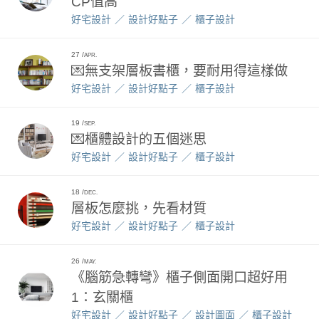
CP值高
好宅設計
設計好點子
櫃子設計
27
APR.
💌無支架層板書櫃，要耐用得這樣做
好宅設計
設計好點子
櫃子設計
19
SEP.
💌櫃體設計的五個迷思
好宅設計
設計好點子
櫃子設計
18
DEC.
層板怎麼挑，先看材質
好宅設計
設計好點子
櫃子設計
26
MAY.
《腦筋急轉彎》櫃子側面開口超好用
1：玄關櫃
好宅設計
設計好點子
設計圖面
櫃子設計