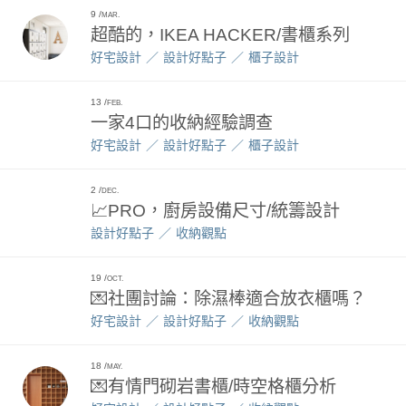
9
MAR.
超酷的，IKEA HACKER/書櫃系列
好宅設計
設計好點子
櫃子設計
13
FEB.
一家4口的收納經驗調查
好宅設計
設計好點子
櫃子設計
2
DEC.
📈PRO，廚房設備尺寸/統籌設計
設計好點子
收納觀點
19
OCT.
💌社團討論：除濕棒適合放衣櫃嗎？
好宅設計
設計好點子
收納觀點
18
MAY.
💌有情門砌岩書櫃/時空格櫃分析