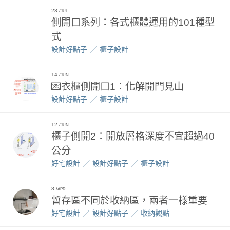
23
JUL.
側開口系列：各式櫃體運用的101種型
式
設計好點子
櫃子設計
14
JUN.
💌衣櫃側開口1：化解開門見山
設計好點子
櫃子設計
12
JUN.
櫃子側開2：開放層格深度不宜超過40
公分
好宅設計
設計好點子
櫃子設計
8
APR.
暫存區不同於收納區，兩者一樣重要
好宅設計
設計好點子
收納觀點