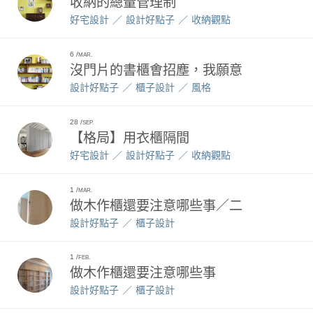
收納的總量管理制
好宅設計
設計好點子
收納觀點
6
MAR.
沒門片的書櫃㑹招塵，我願意
設計好點子
櫃子設計
風格
28
SEP.
【格局】用衣櫃隔間
好宅設計
設計好點子
收納觀點
1
MAR.
做木作櫃還要注意哪些事／二
設計好點子
櫃子設計
1
FEB.
做木作櫃還要注意哪些事
設計好點子
櫃子設計