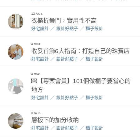
12
OCT.
衣櫃折疊門，實用性不高
好宅設計
設計好點子
櫃子設計
4
OCT.
收妥首飾6大指南：打造自己的珠寶店
好宅設計
設計好點子
櫃子設計
4
MAY.
💌【專案會員】101個做櫃子要當心的
地方
好宅設計
設計好點子
櫃子設計
8
AUG.
層板下的加分收納
好宅設計
設計好點子
櫃子設計