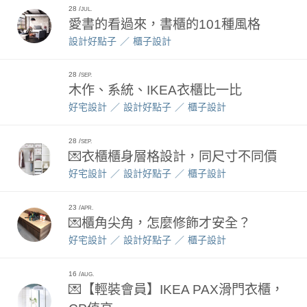
28
JUL.
愛書的看過來，書櫃的101種風格
設計好點子
櫃子設計
28
SEP.
木作、系統、IKEA衣櫃比一比
好宅設計
設計好點子
櫃子設計
28
SEP.
💌衣櫃櫃身層格設計，同尺寸不同價
好宅設計
設計好點子
櫃子設計
23
APR.
💌櫃角尖角，怎麼修飾才安全？
好宅設計
設計好點子
櫃子設計
16
AUG.
💌【輕裝會員】IKEA PAX滑門衣櫃，