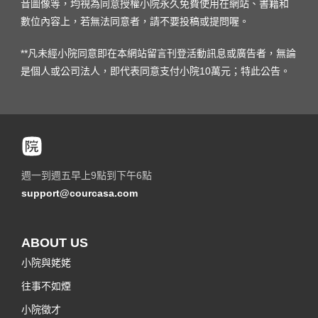
音圖像等，均視為同意授權小院永久免費使用在網站、書籍和
數位內容上，若無法同意者，請不要投稿或提問喔。
**凡未經小院同意即在本網站留言刊登活動訊息或廣告者，無論
是個人或公司法人，即代表同意支付小院10萬元；特此公告。
週一到週五早上9點到下午6點
support@courcasa.com
ABOUT US
小院與姥姥
往事不如煙
小院徵才