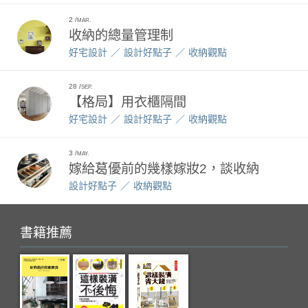
2
MAR.
收納的總量管理制
好宅設計
設計好點子
收納觀點
28
SEP.
【格局】用衣櫃隔間
好宅設計
設計好點子
收納觀點
3
MAY.
嫁給葛優前的幾樣嫁妝2，談收納
設計好點子
收納觀點
書籍推薦