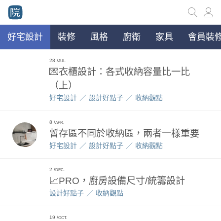
好宅設計
裝修
風格
廚衛
家具
會員裝修
28
JUL.
💌衣櫃設計：各式收納容量比一比
（上）
好宅設計
設計好點子
收納觀點
8
APR.
暫存區不同於收納區，兩者一樣重要
好宅設計
設計好點子
收納觀點
2
DEC.
📈PRO，廚房設備尺寸/統籌設計
設計好點子
收納觀點
19
OCT.