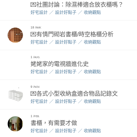
💌社團討論：除濕棒適合放衣櫃嗎？
好宅設計
設計好點子
收納觀點
18
MAY.
💌有情門砌岩書櫃/時空格櫃分析
好宅設計
設計好點子
收納觀點
1
AUG.
姥姥家的電視牆進化史
好宅設計
設計好點子
收納觀點
9
NOV.
💌各式小型收納盒適合物品記錄文
好宅設計
設計好點子
收納觀點
1
FEB.
書櫃，有需要才做
好宅設計
設計好點子
收納觀點