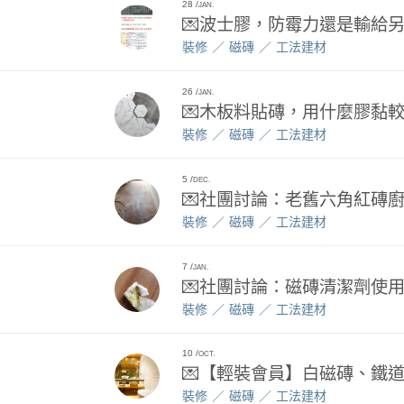
28
JAN.
💌波士膠，防霉力還是輸給
裝修
磁磚
工法建材
26
JAN.
💌木板料貼磚，用什麼膠黏
裝修
磁磚
工法建材
5
DEC.
💌社團討論：老舊六角紅磚
裝修
磁磚
工法建材
7
JAN.
💌社團討論：磁磚清潔劑使
裝修
磁磚
工法建材
10
OCT.
💌【輕裝會員】白磁磚、鐵
裝修
磁磚
工法建材