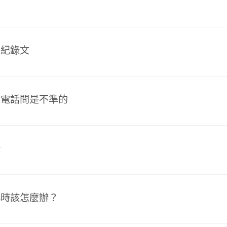
格紀錄文
用電話問是不準的
錄
磚時該怎麼辦？