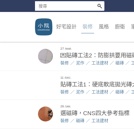
好宅設計
裝修
風格
廚衛
27
MAR.
💌貼磚工法2：防膨拱要用
裝修
泥作
工法建材
磁磚
11
DEC.
貼磚工法1：硬底軟底拋光磚
裝修
泥作
工法建材
磁磚
26
JAN.
選磁磚，CNS四大參考指標
裝修
磁磚
工法建材