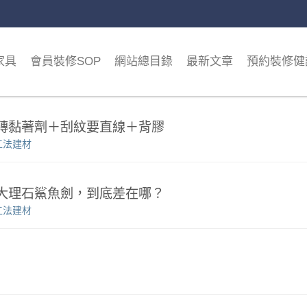
家具
會員裝修SOP
網站總目錄
最新文章
預約裝修健
磁磚黏著劑＋刮紋要直線＋背膠
工法建材
大理石鯊魚劍，到底差在哪？
工法建材