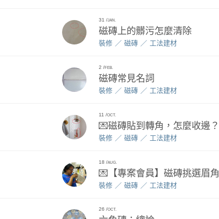
31
JAN.
磁磚上的髒污怎麼清除
裝修
磁磚
工法建材
2
FEB.
磁磚常見名詞
裝修
磁磚
工法建材
11
OCT.
💌磁磚貼到轉角，怎麼收邊
裝修
磁磚
工法建材
18
AUG.
💌【專案會員】磁磚挑選眉角
裝修
磁磚
工法建材
26
OCT.