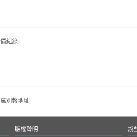
度
報價紀錄
千萬別報地址
版權聲明
說