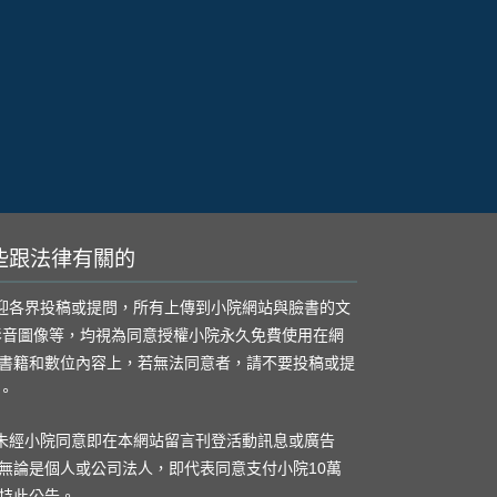
些跟法律有關的
歡迎各界投稿或提問，所有上傳到小院網站與臉書的文
影音圖像等，均視為同意授權小院永久免費使用在網
書籍和數位內容上，若無法同意者，請不要投稿或提
。
凡未經小院同意即在本網站留言刊登活動訊息或廣告
無論是個人或公司法人，即代表同意支付小院10萬
特此公告。