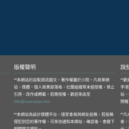
版權聲明
說
**本網站的自製資訊圖文，著作權屬於小院。凡商業網
**
站、媒體、個人商業部落格、社團組織等未經授權，禁止
字/
引用、改作或轉載。若需授權，歡迎來函至
站、
info@courcasa.com
問喔
**本網站為設計媒體平台，接受會員與網友投稿，若投稿
**
侵犯到您的著作權，可來信通知本網站，確認後，會撤下
者，
相關圖文資料。
元；