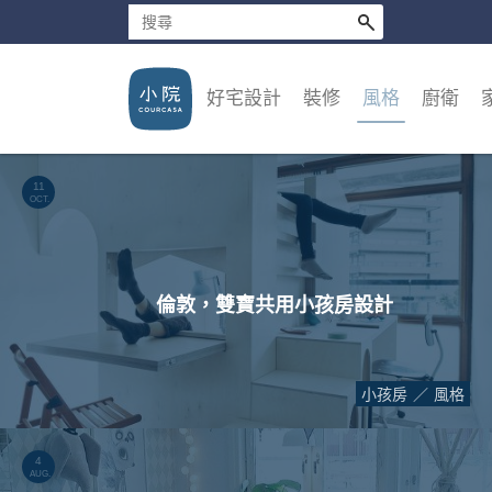
好宅設計
裝修
風格
廚衛
11
OCT.
倫敦，雙寶共用小孩房設計
小孩房
風格
4
AUG.