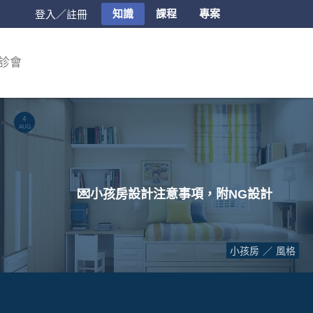
知識
課程
專案
登入／註冊
診會
4
AUG.
💌小孩房設計注意事項，附NG設計
小孩房
風格