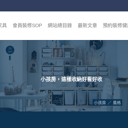
家具
會員裝修SOP
網站總目錄
最新文章
預約裝修健
29
SEP.
小孩房，這樣收納好看好收
小孩房
風格