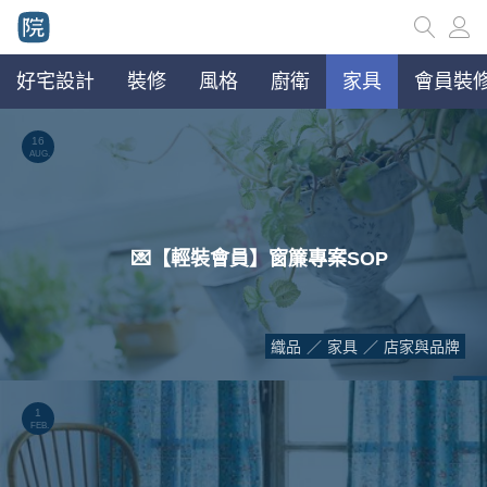
好宅設計
裝修
風格
廚衛
家具
會員裝修
16
AUG.
💌【輕裝會員】窗簾專案SOP
織品
家具
店家與品牌
1
FEB.