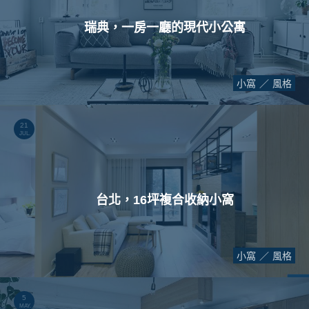
瑞典，一房一廳的現代小公寓
小窩
風格
21
JUL.
台北，16坪複合收納小窩
小窩
風格
5
MAY.