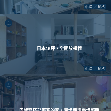
小窩
風格
4
FEB.
日本15坪，全開放櫃體
小窩
風格
5
APR.
巴黎穿搭部落客的家，靠燈籠與串燈照明