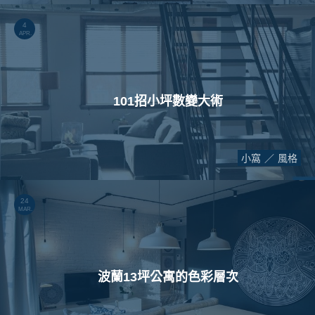
4
APR.
101招小坪數變大術
小窩
風格
24
MAR.
波蘭13坪公寓的色彩層次