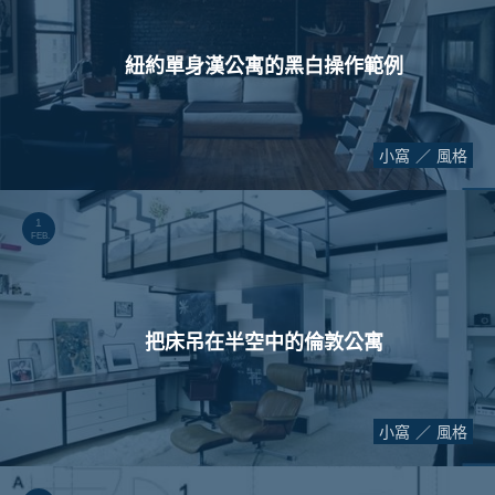
紐約單身漢公寓的黑白操作範例
小窩
風格
1
FEB.
把床吊在半空中的倫敦公寓
小窩
風格