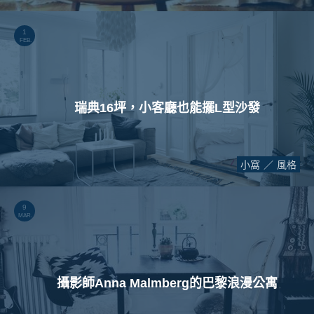
1
FEB.
瑞典16坪，小客廳也能擺L型沙發
小窩
風格
9
MAR.
攝影師Anna Malmberg的巴黎浪漫公寓