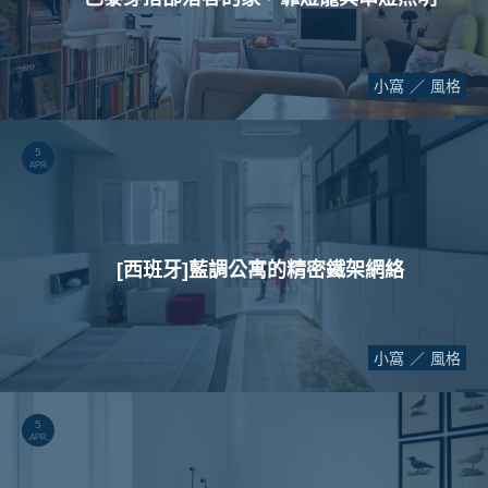
小窩
風格
5
APR.
[西班牙]藍調公寓的精密鐵架網絡
小窩
風格
5
APR.