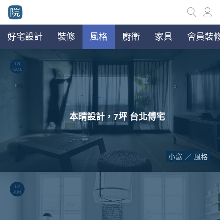
好宅設計
裝修
風格
廚衛
家具
會員裝修
18
OCT.
本晴設計，7坪 台北傅宅
小窩
風格
12
JUN.