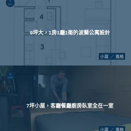
5
APR.
9坪大，1房1廳1衛的波蘭公寓設計
小窩
風格
6
MAR.
7坪小屋，客廳餐廳廚房臥室全在一室
小窩
風格