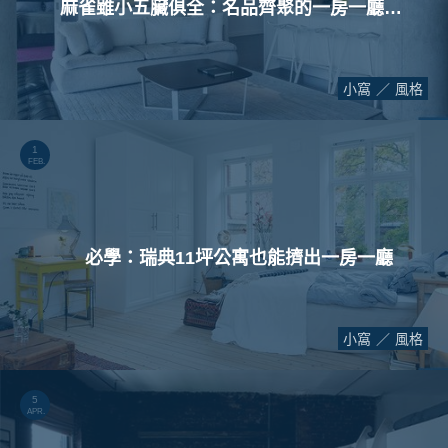
麻雀雖小五臟俱全：名品齊聚的一房一廳小公寓
小窩
風格
1
FEB.
必學：瑞典11坪公寓也能擠出一房一廳
小窩
風格
5
APR.