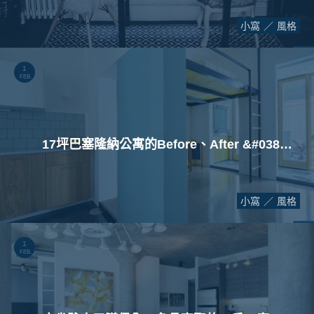
小窩
風格
1
FEB.
17坪巴塞隆納公寓的Before、After &#038; After
小窩
風格
1
FEB.