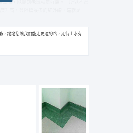
貓黑貓，能抓到老鼠就是好貓。」所以不管
光度升高，兼阻擋最多的紅外線，這就是
助，謝謝您讓我們能走更遠的路，期待山水有