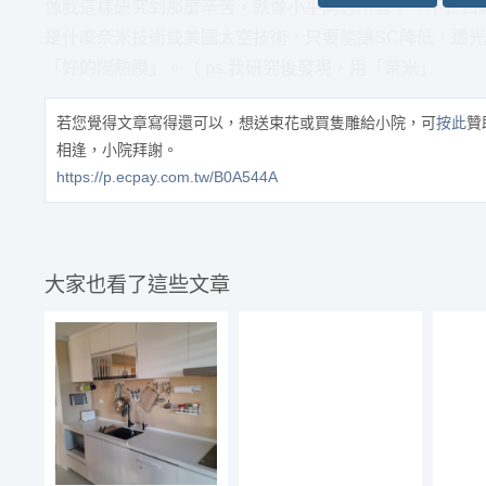
像我這樣研究到那麼辛苦，就像小平同志所言：「不管白
是什麼奈米技術或美國太空技術，只要能讓SC降低，透
「好的隔熱膜」。（ ps.我研究後發現，用「奈米」
若您覺得文章寫得還可以，想送束花或買隻雕給小院，可
按此
贊
相逢，小院拜謝。
https://p.ecpay.com.tw/B0A544A
大家也看了這些文章