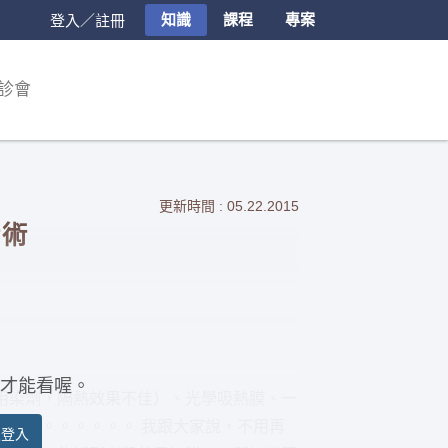
知識
課程
專案
登入／註冊
診會
更新時間 : 05.22.2015
話術
才能看喔。
用染劑，隔熱效果不佳）、光學吸熱膜、一
熱膜。。。。。。。 我跟大家說，不用再
員登入