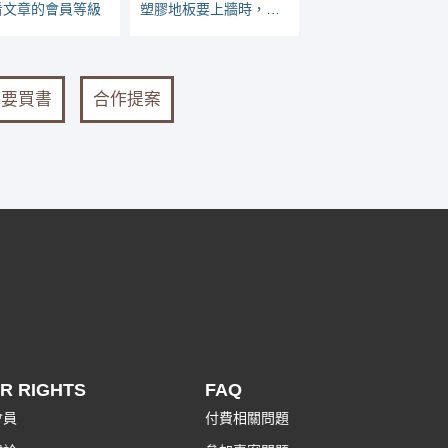
看文章的會員等級
塑膠地板要上牆時，陰角要放底座或踢腳板
我要買書
合作提案
R RIGHTS
FAQ
會員
付費相關問題