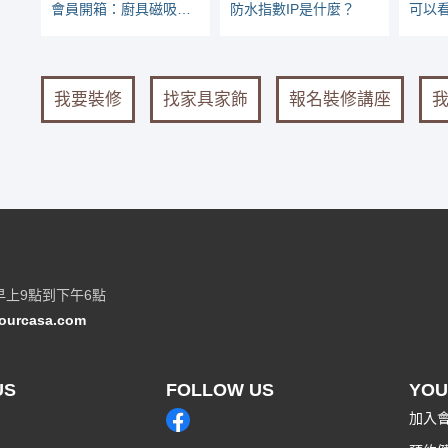
會員開箱：廚具磁吸板，28公分炒鍋也掛得住
防水指數IP是什麼？
可以
我要裝修
找家具家飾
報名裝修講座
早上9點到下午6點
ourcasa.com
US
FOLLOW US
YOU
加入