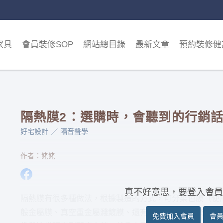
家具
會員裝修SOP
網站總目錄
最新文章
預約裝修健
隔熱膜2：選購時，會聽到的行銷
好宅設計
隔音聲學
作者：姥姥
真不好意思，要登入會員
隔熱膜有很多種做法，根據製造的方式，可分染色膜（使
般金屬膜、真空重金屬濺鍍膜、還有奈米陶瓷膜、奈米斷
免費加入會員
會