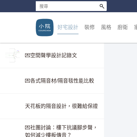
好宅設計
裝修
風格
廚衛
💌空間聲學設計記錄文
💌各式隔音材/隔音毯性能比較
天花板的隔音設計，很難給保證
💌社團討論：樓下抗議腳步聲，
如何減少樓板傳音？