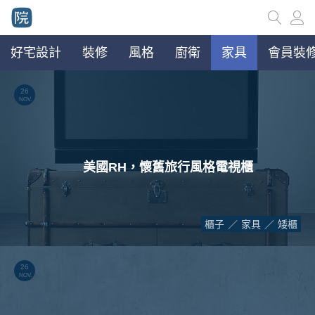
好宅設計
裝修
風格
廚衛
家具
會員裝修
26
NOV.
美國RH，懷舊旅行風格電視櫃
櫃子
家具
矮櫃
26
NOV.