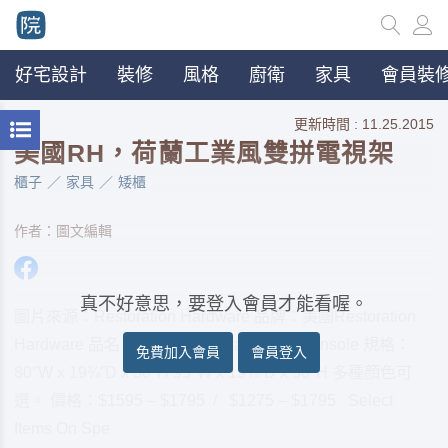
好宅設計
裝修
風格
廚衛
家具
會員裝修
更新時間 : 11.25.2015
美國RH，荷蘭工業風雙拼電視架
櫃子
家具
矮櫃
作者：圖文編輯
真不好意思，要登入會員才能看喔。
圖片來源：Restoration Hardware 品牌：美國Restoration
Hardware 品名：Dutch Industrial Media Console 規格：
免費加入會員
會員登入
80″W x 19¾”D x 30″H 95″W x 19¾”D x 30″H 多種顏色可
選。 價格：$1595 – $1795 / $1275 – $1795 Select
Items On Spe