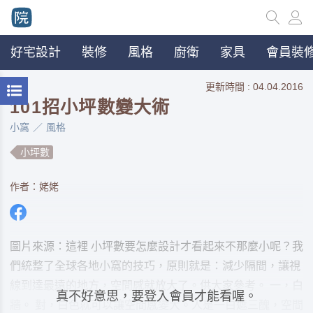
好宅設計
裝修
風格
廚衛
家具
會員裝修
更新時間 : 04.04.2016
101招小坪數變大術
小窩
風格
小坪數
作者：姥姥
圖片來源：這裡 小坪數要怎麼設計才看起來不那麼小呢？我
們統整了全球各地小窩的技巧，原則就是：減少隔間，讓視
線到達最遠的地方，空間感就放大了。供大家參考。 一，白
真不好意思，要登入會員才能看喔。
牆。 對，白色就可以讓空間感變大。人是一白遮三醜，空間