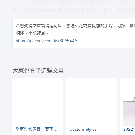
平面、家具設計時，皆能善用他熟悉的織品特性、觸感，
格。 他替Moroso設計家具的SUSHI系列作品中，大量
若您覺得文章寫得還可以，想送束花或買隻雕給小院，可
按此
贊
相逢，小院拜謝。
https://p.ecpay.com.tw/B0A544A
大家也看了這些文章
全室裝修專案，要預留兩個月洽談時間
Custom Styles