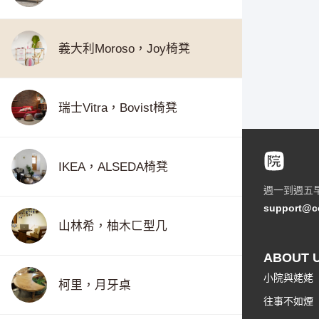
義大利Moroso，Joy椅凳
瑞士Vitra，Bovist椅凳
IKEA，ALSEDA椅凳
週一到週五
support@c
山林希，柚木ㄈ型几
ABOUT 
小院與姥姥
柯里，月牙桌
往事不如煙