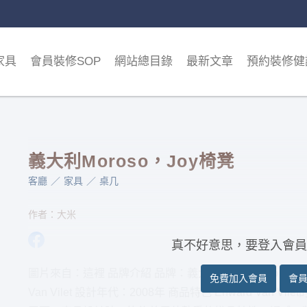
家具
會員裝修SOP
網站總目錄
最新文章
預約裝修健
義大利Moroso，Joy椅凳
客廳
家具
桌几
作者：大米
真不好意思，要登入會員
圖片來自：這裡 品牌介紹 品牌：義大利品牌Moroso 品名：
免費加入會員
會
Van Vilet 設計年代：2008年 商品特色 Enward Va