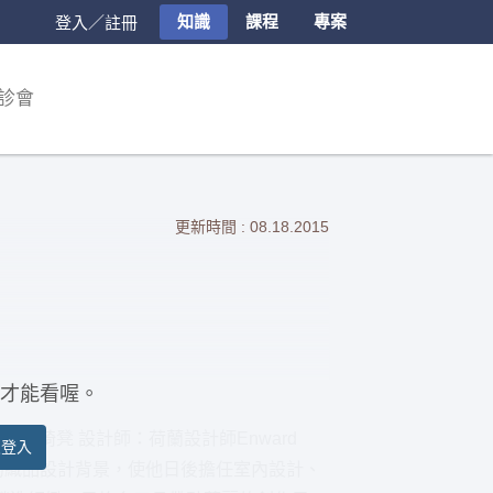
知識
課程
專案
登入／註冊
診會
更新時間 : 08.18.2015
才能看喔。
Joy椅凳 設計師：荷蘭設計師Enward
員登入
n Vilet的織品設計背景，使他日後擔任室內設計、