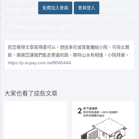
和國內木頭創作者互動，甚至舉辦創作展覽的木平台，決定
免費加入會員
會員登入
舉辦一個小型快閃店，鼓勵燃燒靈感、努力創作的木工藝
者；也讓鍾愛木元素的愛好者，在快閃店設立期間，逛一回
便能盡覽數十個木器品牌，買些
若您覺得文章寫得還可以，想送束花或買隻雕給小院，可
按此
贊
助，謝謝您讓我們能走更遠的路，期待山水有相逢，小院拜謝。
https://p.ecpay.com.tw/B0A544A
大家也看了這些文章