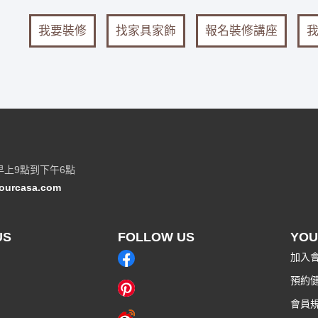
我要裝修
找家具家飾
報名裝修講座
早上9點到下午6點
ourcasa.com
US
FOLLOW US
YOU
加入
預約
會員