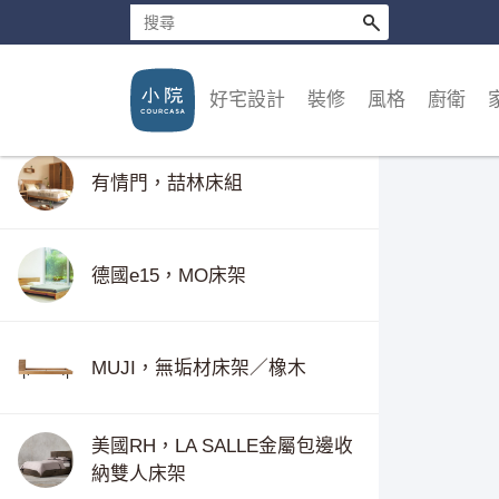
德國e15，NOAH床架
好宅設計
裝修
風格
廚衛
有情門，喆林床組
德國e15，MO床架
MUJI，無垢材床架／橡木
美國RH，LA SALLE金屬包邊收
納雙人床架