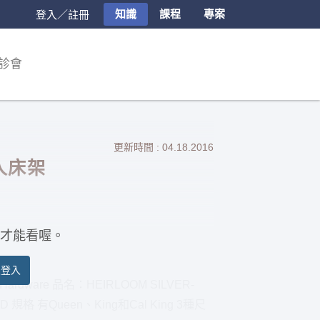
知識
課程
專案
登入／註冊
診會
更新時間 : 04.18.2016
人床架
才能看喔。
員登入
 Hardware 品名：HEIRLOOM SILVER-
D 規格 有Queen、King和Cal King 3種尺