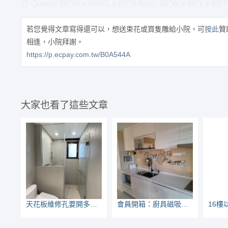
寸 Queen: 66″W x 85½”L x 65″H King: 80″W x 86″L x 65″
若您覺得文章寫得還可以，想送束花或買隻雕給小院，可
按此
贊
相逢，小院拜謝。
https://p.ecpay.com.tw/B0A544A
大家也看了這些文章
天花板維修孔要開多大？開在哪裡？（浴室廚房篇）
會員開箱：廚具磁吸板，28公分炒鍋也掛得住