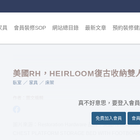
家具
會員裝修SOP
網站總目錄
最新文章
預約裝修健
美國RH，HEIRLOOM復古收納雙
臥室
家具
床架
作者：圖文編輯
真不好意思，要登入會員
免費加入會員
會
圖片來源：Restoration Hardware 品牌：美國Restoration
CHEST PLATFORM STORAGE BED WITH FOOTBOAR