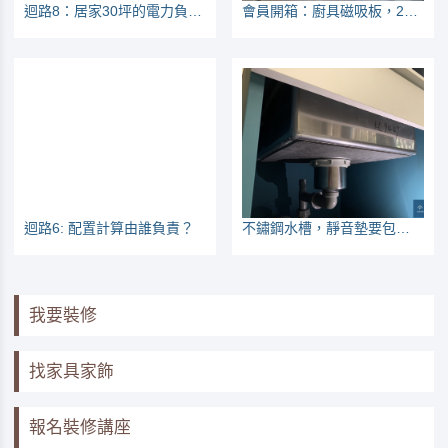
迴路8：居家30坪的電力負載表
會員開箱：廚具磁吸板，28公分炒鍋也掛得住
迴路6: 配置計算由誰負責？
不鏽鋼水槽，靜音墊要包到什麼程度？
我要裝修
找家具家飾
報名裝修講座