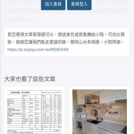
的味道，雖然造型與質感上無法跟實木百葉窗比，但我們認
加入會員
會員登入
為整體CP值超過實木百葉窗。 木百葉簾的優缺點 百葉類型
的都有類似的
若您覺得文章寫得還可以，想送束花或買隻雕給小院，可
按此
贊
助，謝謝您讓我們能走更遠的路，期待山水有相逢，小院拜謝。
https://p.ecpay.com.tw/B0A544A
大家也看了這些文章