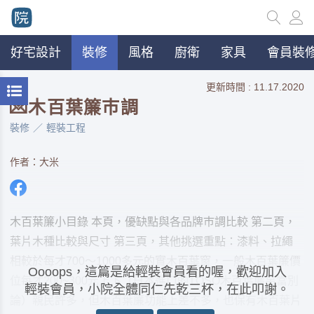
好宅設計
裝修
風格
廚衛
家具
會員裝修
更新時間 : 11.17.2020
💌木百葉簾巿調
裝修
輕裝工程
作者：大米
木百葉簾小目錄 本頁，優缺點與各品牌巿調比較 第二頁，
葉片木種比較與尺寸 第三頁，其他挑選重點：漆料、拉繩
相較於每才700～1000多元的實木百葉窗，一般木百葉簾價
Oooops，這篇是給輕裝會員看的喔，歡迎加入
位每才200~300元上下（日本進口的TOSO木百葉簾另當別
輕裝會員，小院全體同仁先乾三杯，在此叩謝。
論）親民許多，但木百葉簾功能上差不多，也保有木百葉片