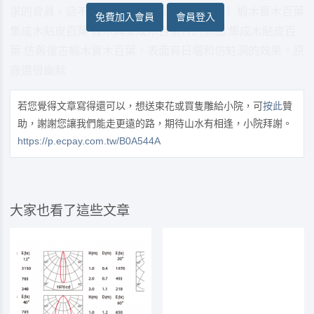
求的會員，話不多說，直接來看樣品側拍吧！ 椴木實木百葉
免費加入會員
會員登入
集成木貼皮百葉 實木與集成木百葉片的側面 集成木貼皮百
葉 仿舊復古椴木實木百葉，表面有日曬和仿蛀洞的效果。原
廠還很幽默
若您覺得文章寫得還可以，想送束花或買隻雕給小院，可
按此
贊
助，謝謝您讓我們能走更遠的路，期待山水有相逢，小院拜謝。
https://p.ecpay.com.tw/B0A544A
大家也看了這些文章