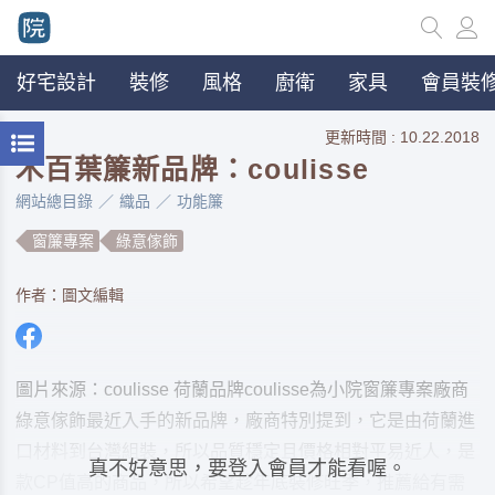
好宅設計
裝修
風格
廚衛
家具
會員裝修
更新時間 : 10.22.2018
木百葉簾新品牌：coulisse
網站總目錄
織品
功能簾
窗簾專案
綠意傢飾
作者：圖文編輯
圖片來源：coulisse 荷蘭品牌coulisse為小院窗簾專案廠商
綠意傢飾最近入手的新品牌，廠商特別提到，它是由荷蘭進
口材料到台灣組裝，所以品質穩定且價格相對平易近人，是
真不好意思，要登入會員才能看喔。
款CP值高的商品，所以希望趁年底裝修旺季，推薦給有需