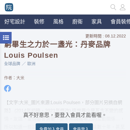
好宅設計
裝修
風格
廚衛
家具
會員裝修
更新時間 : 08.12.2022
窮畢生之力於一盞光：丹麥品牌
Louis Poulsen
全球品牌
歐洲
作者：大米
【文字:大米_圖片來源:Louis Poulsen，部分圖片另摘自網
路】 (2014年初稿，2021年修改) 這世界少見亙古不變的感
真不好意思，要登入會員才能看喔。
情，友誼、愛情都會質變，更不用說職場上的互動關係…，
所以知道一些設計師和品牌合作關係，能長達數十年，甚至
免費加入會員
會員登入