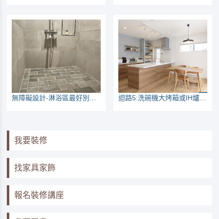
無障礙設計-淋浴區最好別做護城河
迴路5:洗碗機大烤箱或IH爐，專迴配置注意事項
我要裝修
找家具家飾
報名裝修講座