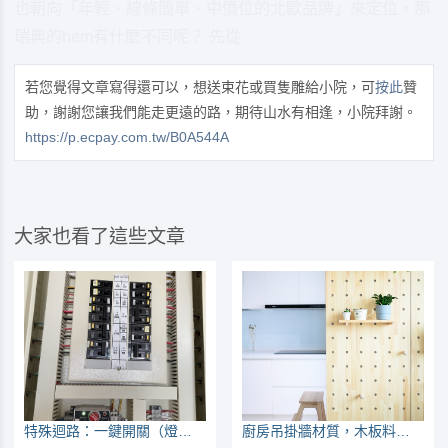
也朝向「年輕、線條簡單、中價位的北歐品牌」來定位，那
瑞典的hem有什麽不同呢？ 先從
若您覺得文章寫得還可以，想送束花或買隻雕給小院，可
按此
贊
助，謝謝您讓我們能走更遠的路，期待山水有相逢，小院拜謝。
https://p.ecpay.com.tw/B0A544A
大家也看了這些文章
特殊迴路：一鍵開關（燈具）
廚房吊掛牆材質，木板料好？還是磁吸板？