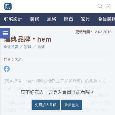
好宅設計
裝修
風格
廚衛
家具
會員裝修
更新時間 : 12.02.2015
瑞典品牌，hem
全球品牌
家具
歐洲
作者：大米
(圖片提供／hem) 相較於北歐工匠精神發展出的品牌，如
Carl Hansen & Son、PP Mobler，擁有百年悠久歷史的
真不好意思，要登入會員才能看喔。
Louis Poulsen，或全球知名度響亮的IKEA，2014年才創立
的瑞典品牌hem，可說是北歐家具界的新鮮人。 就算不和經
免費加入會員
會員登入
典相比，其他同樣年輕的北歐品牌，例如丹麥Muuto、HAY