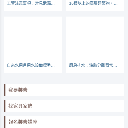
工管注意事項：常見遺漏之處
16樓以上的高層建築物，管材要不要用不燃管？
自來水用戶用水設備標準（105年版本）
廚房排水：油脂分離器常見問題
我要裝修
找家具家飾
報名裝修講座