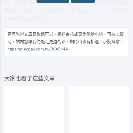
強、氣勢也懾人，但設計上除了承重力，也要評估看起來感
覺壓迫，或格子太多顯得呆板。空間足夠時，可參考國外幾
個系統家具品牌如Po
若您覺得文章寫得還可以，想送束花或買隻雕給小院，可
按此
贊
助，謝謝您讓我們能走更遠的路，期待山水有相逢，小院拜謝。
https://p.ecpay.com.tw/B0A544A
大家也看了這些文章