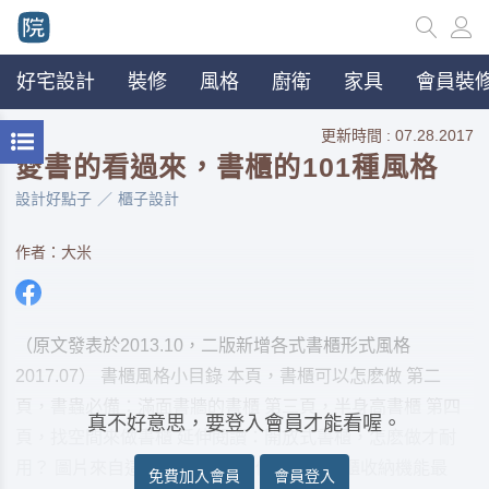
好宅設計
裝修
風格
廚衛
家具
會員裝修
更新時間 : 07.28.2017
愛書的看過來，書櫃的101種風格
設計好點子
櫃子設計
作者：大米
（原文發表於2013.10，二版新增各式書櫃形式風格
2017.07） 書櫃風格小目錄 本頁，書櫃可以怎麽做 第二
頁，書蟲必備：滿面書牆的書櫃 第三頁，半身高書櫃 第四
真不好意思，要登入會員才能看喔。
頁，找空間來做書櫃 延伸閱讀：開放式書櫃，怎麽做才耐
用？ 圖片來自這裡 書牆式書架 做滿牆的書櫃收納機能最
免費加入會員
會員登入