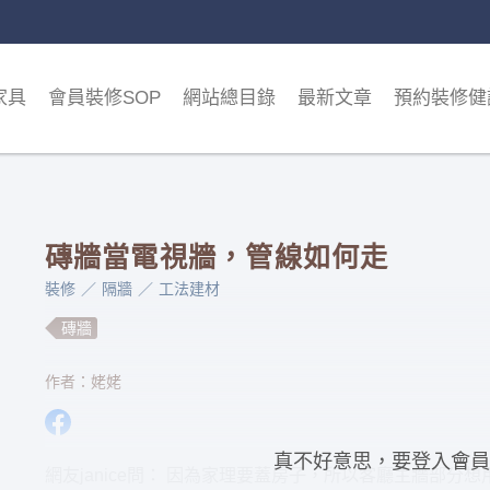
家具
會員裝修SOP
網站總目錄
最新文章
預約裝修健
磚牆當電視牆，管線如何走
裝修
隔牆
工法建材
磚牆
作者：姥姥
真不好意思，要登入會員
網友janice問： 因為家理要蓋房子，所以客廳主牆部分