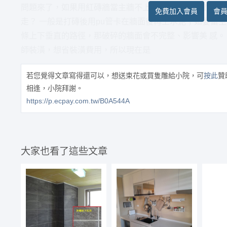
問題來了，如果用紅磚牆當主牆不上水泥，但牆面會有電
免費加入會員
會
走？ 一般是打磚後用pu管卡在牆面後再上水泥；如要當主
條上下垂直的路徑，那破碎的牆面會不完整、影響美 感。
師裝潢，想省裝潢費用，所以現在是
若您覺得文章寫得還可以，想送束花或買隻雕給小院，可
按此
贊
相逢，小院拜謝。
https://p.ecpay.com.tw/B0A544A
大家也看了這些文章