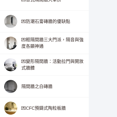
💌防潮石膏磚牆的優缺點
💌輕隔間牆三大門派，隔音與強
度各顯神通
💌變形隔間牆：活動拉門與開放
式牆體
隔間牆之白磚牆
💌CFC預鑄式陶粒板牆