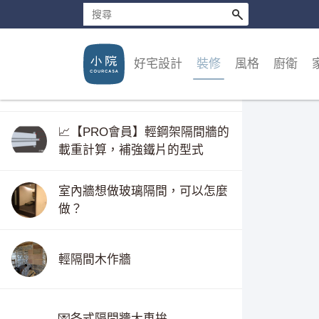
💌這些地方，不要用石膏磚牆較
好
好宅設計
裝修
風格
廚衛
💌社團討論：隔間用輕鋼架或木
作比一比＋防火很重要
📈【PRO會員】輕鋼架隔間牆的
載重計算，補強鐵片的型式
室內牆想做玻璃隔間，可以怎麼
做？
輕隔間木作牆
💌各式隔間牆大車拚