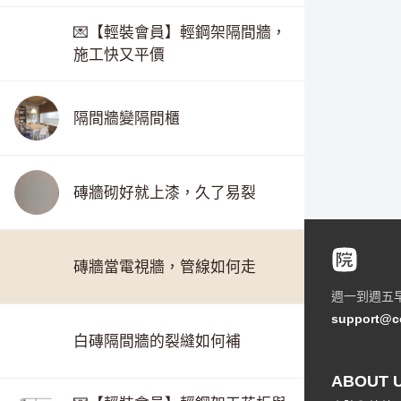
💌【輕裝會員】輕鋼架隔間牆，
施工快又平價
隔間牆變隔間櫃
磚牆砌好就上漆，久了易裂
磚牆當電視牆，管線如何走
週一到週五
support@c
白磚隔間牆的裂縫如何補
ABOUT 