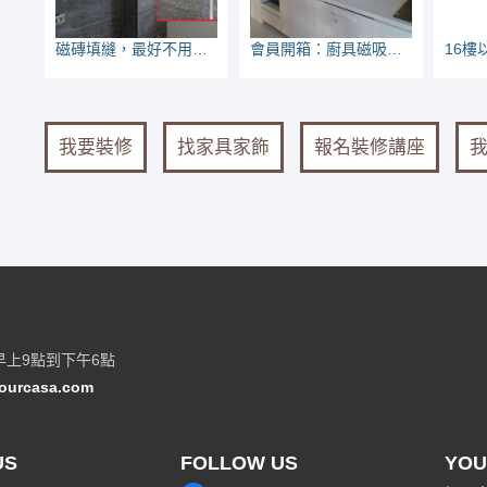
磁磚填縫，最好不用水泥喔
會員開箱：廚具磁吸板，28公分炒鍋也掛得住
我要裝修
找家具家飾
報名裝修講座
早上9點到下午6點
ourcasa.com
US
FOLLOW US
YOU