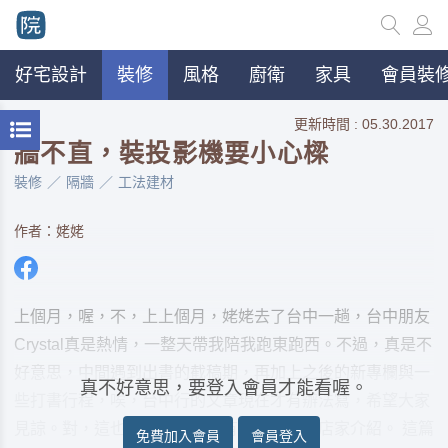
好宅設計
裝修
風格
廚衛
家具
會員裝修
更新時間 : 05.30.2017
牆不直，裝投影機要小心樑
裝修
隔牆
工法建材
作者：姥姥
上個月，喔，不，上上個月，姥姥去了台中一趟，台中朋友
Crystal真是熱情，一整天帶我陪我跑東跑西。不過，真是不
好意思，中間遇到出書的截稿期，再加上之後的新專欄與一
真不好意思，要登入會員才能看喔。
些打書行程，唉，台中行的文章現在才有辦法寫，希望大家
見諒。對，這也是預告之後會有幾篇台中的店家介紹。 這篇
免費加入會員
會員登入