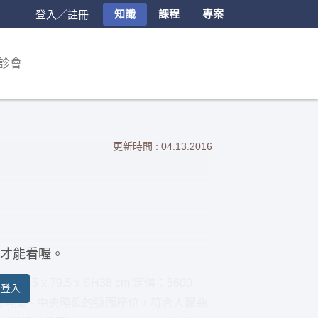
知識
課程
專案
登入／註冊
診會
更新時間 : 04.13.2016
才能看喔。
0.5 x 79.5 x SH38 cm 定價：5600
員登入
兩側略高、中央略低的弧面座位，符合人體曲