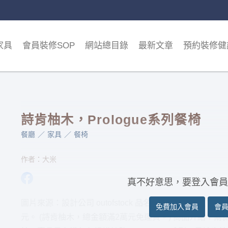
家具
會員裝修SOP
網站總目錄
最新文章
預約裝修健
詩肯柚木，Prologue系列餐椅
餐廳
家具
餐椅
作者：大米
真不好意思，要登入會員
圖片來源：設計公司 outofstock 品名：Mono餐椅 尺寸：44 x 5
免費加入會員
會
元。 (詩肯柚木，總金額滿2萬元免運費。) 商品介紹：