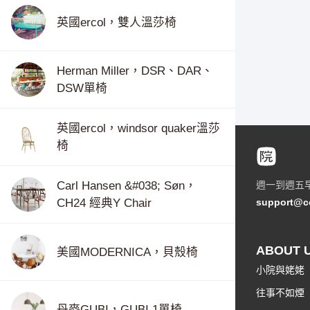
英國ercol，雙人溫莎椅
Herman Miller，DSR、DAR、
DSW單椅
英國ercol，windsor quaker溫莎
椅
Carl Hansen &#038; Søn，
週一到週五
CH24 經典Y Chair
support@c
ABOUT 
美國MODERNICA，貝殼椅
小院與姥姥
往事不如煙
丹麥GUBI，GUBI 1單椅