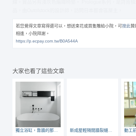
線。實品另有淺灰色編織椅墊。 Prologue系列，是詩肯柚木與設
品，由Outofstock的設計師，訪問日本都會區屋主，
若您覺得文章寫得還可以，想送束花或買隻雕給小院，可
按此
贊
相逢，小院拜謝。
https://p.ecpay.com.tw/B0A544A
大家也看了這些文章
獨立浴缸，靠牆的那側好清潔嗎？會不會太重不好挪移？來看大家的經驗
新成屋輕隔間牆裂縫修補的方法