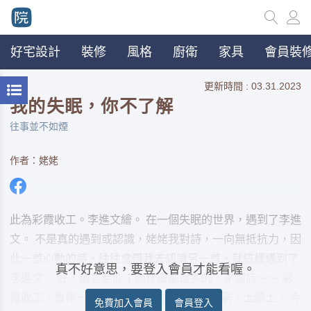
好宅設計
裝修
風格
廚衛
家具
會員裝修
更新時間 : 03.31.2023
我的失眠，你不了解
往事並不如煙
作者：姥姥
此為彩霞收工。李進文繪。 在一個失眠的世界，遇到了李進
文。 不是真的遇到或認識，姥姥我對詩，一向無抵抗力，因
此一首心動的詩，往往會帶我去認識另一首，就這樣遇到了
真不好意思，要登入會員才能看喔。
李進文。 好，前言至此；談什麼都是多的，來讀詩～～ 彩
霞收工，暫停一切服務。貴族歸貴族，窮歸窮，土歸土， 今
免費加入會員
會員登入