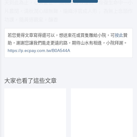
天到此為止，心莫憂止。 萬籟靜靜恢復我，恢復生命中一小
片農閒，清秋潤心細無聲，編織浮雲成人形； 為無上念頭作
功課，隨黃道觀星，釀香
若您覺得文章寫得還可以，想送束花或買隻雕給小院，可
按此
贊
助，謝謝您讓我們能走更遠的路，期待山水有相逢，小院拜謝。
https://p.ecpay.com.tw/B0A544A
大家也看了這些文章