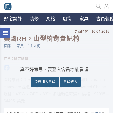
好宅設計
裝修
風格
廚衛
家具
會員裝修
更新時間 : 10.04.2015
美國RH，山型椅背貴妃椅
客廳
家具
主人椅
作者：圖文編輯
真不好意思，要登入會員才能看喔。
圖片來源：Restoration Hardware 品牌：美國Restoration
免費加入會員
會員登入
Hardware 品名：Belgian Camelback Slipcovered Chaise
規格：43″W x 74″D x 33″H 多種顏色可選。 價格：$2995 –
$4495 美元