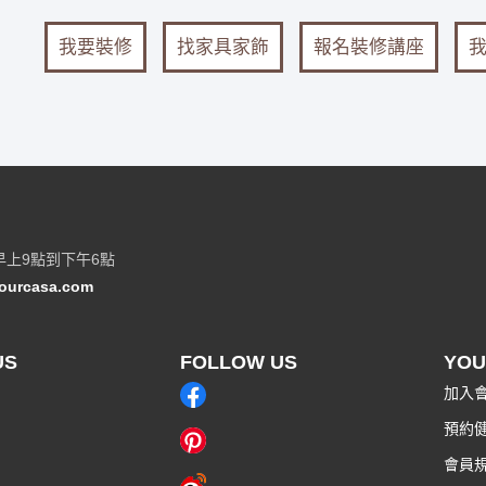
我要裝修
找家具家飾
報名裝修講座
早上9點到下午6點
ourcasa.com
US
FOLLOW US
YOU
加入
預約
會員