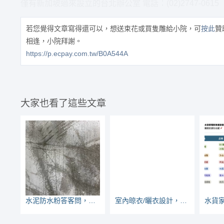
僅有新加坡過來設立的台北辦公室 電話：(02)2747-0615
若您覺得文章寫得還可以，想送束花或買隻雕給小院，可
按此
贊
相逢，小院拜謝。
https://p.ecpay.com.tw/B0A544A
大家也看了這些文章
水泥防水粉答客問，為什麼斥水率不同？師傅有沒有加啊？
室內晾衣/曬衣設計，要注意那些地方？