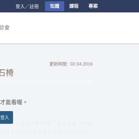
知識
課程
專案
登入／註冊
診會
更新時間 : 02.04.2016
鑽石椅
才能看喔。
員登入
ond Chair 商品特色 待補^^ 商品價格 官網售
網按這裡 Knoll目前在台灣尚無專營實體門市，