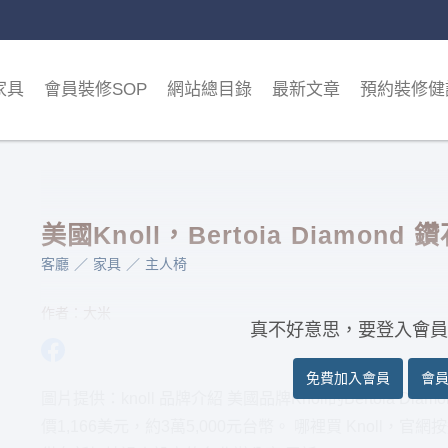
家具
會員裝修SOP
網站總目錄
最新文章
預約裝修健
美國Knoll，Bertoia Diamond 
客廳
家具
主人椅
作者：大米
真不好意思，要登入會員
免費加入會員
會
圖片提供：knoll 品牌介紹 美國品牌Knoll的Bertoia Diam
價1,166美元，約3萬5,000元台幣。 哪裡買 Knoll，官