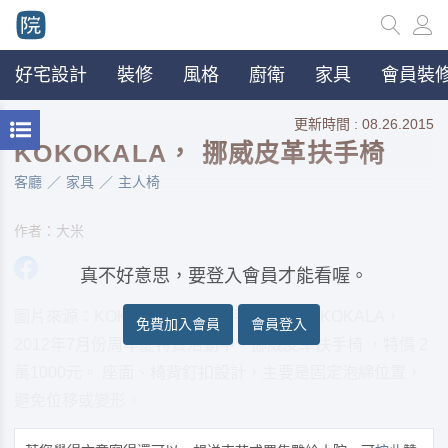
好宅設計
裝修
風格
廚衛
家具
會員裝修
更新時間 : 08.26.2015
KOKOKALA， 挪威皮革扶手椅
客廳
家具
主人椅
作者：大米
真不好意思，要登入會員才能看喔。
圖片來源：KOKOKALA 北歐二手家具店KOKOKALA，
免費加入會員
會員登入
2012年7月份周年慶特賣活動中，挪威皮革扶手椅 ，特價 2
萬1000元。 座面、椅背釘扣設計，主要是固定泡綿位置，
避免位移或變形。