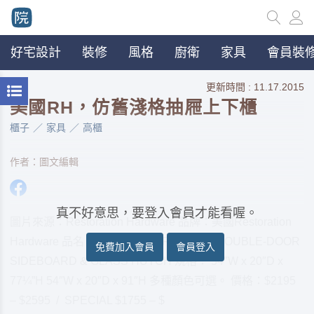
好宅設計
裝修
風格
廚衛
家具
會員裝修
更新時間 : 11.17.2015
美國RH，仿舊淺格抽屜上下櫃
櫃子
家具
高櫃
作者：圖文編輯
真不好意思，要登入會員才能看喔。
圖片來源：Restoration Hardware 品牌：美國Restoration
Hardware 品名：PRINTMAKER’S WIDE DOUBLE-DOOR
免費加入會員
會員登入
SIDEBOARD & GLASS HUTCH 規格： 54″W x 20″D x
77¼”H 54″W x 20″D x 91″H 多種顏色可選。 價格：$2195
– $2595 / SPECIAL $1755 – $