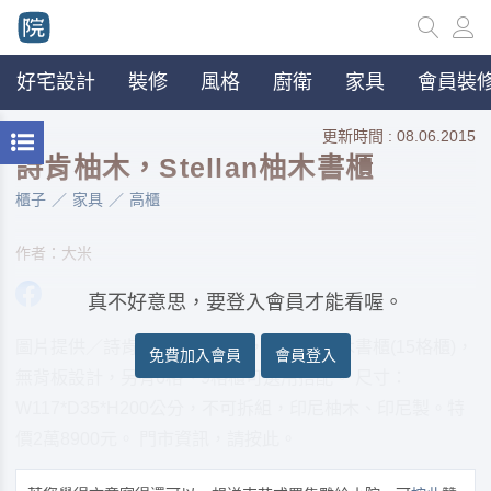
好宅設計
裝修
風格
廚衛
家具
會員裝修
更新時間 : 08.06.2015
詩肯柚木，Stellan柚木書櫃
櫃子
家具
高櫃
作者：大米
真不好意思，要登入會員才能看喔。
圖片提供／詩肯柚木 詩肯柚木，Stellan柚木書櫃(15格櫃)，
免費加入會員
會員登入
無背板設計，另有6格、9格櫃可選用搭配。 尺寸：
W117*D35*H200公分，不可拆組，印尼柚木、印尼製。特
價2萬8900元。 門市資訊，請按此。