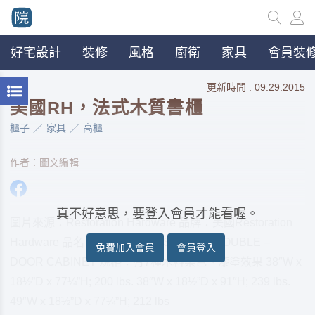
好宅設計
裝修
風格
廚衛
家具
會員裝修
更新時間 : 09.29.2015
美國RH，法式木質書櫃
櫃子
家具
高櫃
作者：圖文編輯
真不好意思，要登入會員才能看喔。
圖片來源：Restoration Hardware 品牌：美國Restoration
Hardware 品名：FRENCH CASEMENT DOUBLE –
免費加入會員
會員登入
DOOR CABINET 規格：有7種木料染色、漆塗效果 38″W x
18½”D x 77¼”H; 200 lbs. 38″W x 18½”D x 91″H; 239 lbs.
49″W x 18½”D x 77¼”H; 212 lbs