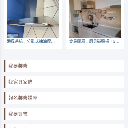
通風系統：分離式抽油煙機可當負壓排風扇
會員開箱：廚具磁吸板，28公分炒鍋也掛得住
我要裝修
找家具家飾
報名裝修講座
我要買書