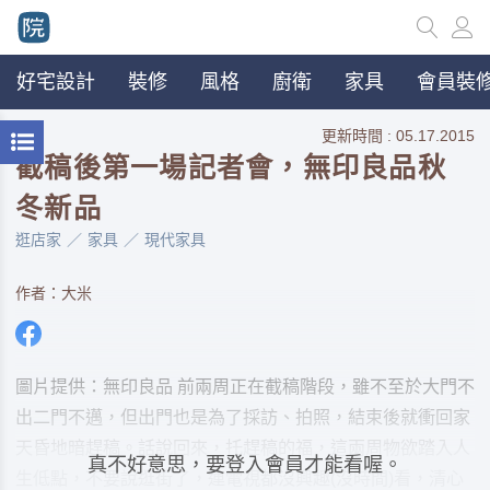
好宅設計
裝修
風格
廚衛
家具
會員裝修
更新時間 : 05.17.2015
截稿後第一場記者會，無印良品秋
冬新品
逛店家
家具
現代家具
作者：大米
圖片提供：無印良品 前兩周正在截稿階段，雖不至於大門不
出二門不邁，但出門也是為了採訪、拍照，結束後就衝回家
天昏地暗趕稿。話說回來，托趕稿的福，這兩周物欲踏入人
真不好意思，要登入會員才能看喔。
生低點，不要說逛街了，連電視都沒興趣(沒時間)看，清心