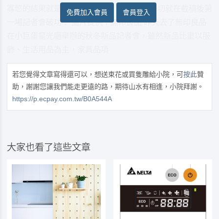
寡慾的結果就是雜支變少許多。 結果，這一切就在截稿後第
免費加入會員
會員登入
一場記者會破功！ 圖片提供：無印良品 昨天去了無印良品
在小巨蛋星光廳舉辦的秋冬新品記者會，雖然新品比重以服
飾、生活用品為主，家具品項
若您覺得文章寫得還可以，想送束花或買隻雕給小院，可
按此
贊
助，謝謝您讓我們能走更遠的路，期待山水有相逢，小院拜謝。
https://p.ecpay.com.tw/B0A544A
大家也看了這些文章