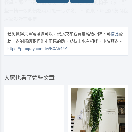
餐桌。那省下買沙發的錢，可以去買張很好的椅子（唉，那
些單椅一張的價格就可抵一張沙發）。 後來，每回網友問我
居家設計首要是
若您覺得文章寫得還可以，想送束花或買隻雕給小院，可
按此
贊
助，謝謝您讓我們能走更遠的路，期待山水有相逢，小院拜謝。
https://p.ecpay.com.tw/B0A544A
大家也看了這些文章