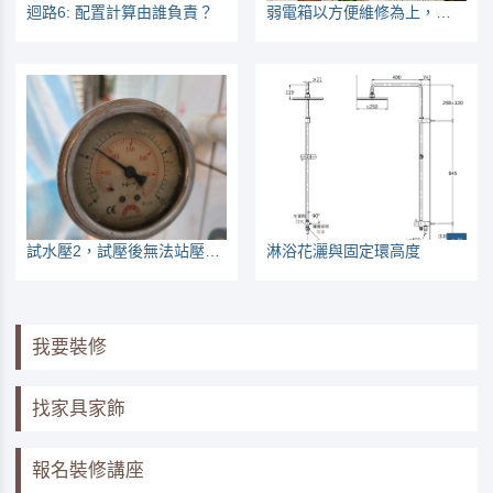
迴路6: 配置計算由誰負責？
弱電箱以方便維修為上，網路線一插座一迴路
試水壓2，試壓後無法站壓或漏水，怎麼辦？會員的血淚經驗
淋浴花灑與固定環高度
我要裝修
找家具家飾
報名裝修講座