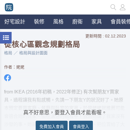
好宅設計
裝修
風格
廚衛
家具
會員裝修
更新時間 : 02.12.2023
從核心區觀念規劃格局
格局
格局與設計圖面
作者：姥姥
from IKEA (2016年初稿，2022年修正) 有次幫朋友Y買家
具，過程讓我有點感觸。先講一下朋友Y的狀況好了。她原
本預定要買客廳、餐廳與臥室的家具，於是姥姥就推薦可能
真不好意思，要登入會員才能看喔。
會適合她的店家。但在溝通的過程中，我跟她講了我家沒有
沙發的事。她最後竟也比照我家，不買沙發，把位置給了大
免費加入會員
會員登入