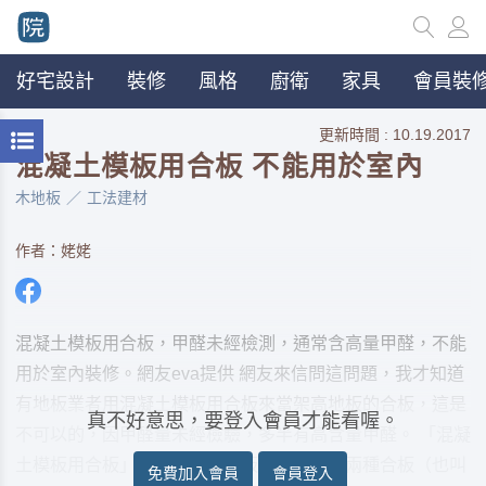
好宅設計
裝修
風格
廚衛
家具
會員裝修
更新時間 : 10.19.2017
混凝土模板用合板 不能用於室內
木地板
工法建材
作者：姥姥
混凝土模板用合板，甲醛未經檢測，通常含高量甲醛，不能
用於室內裝修。網友eva提供 網友來信問這問題，我才知道
有地板業者用混凝土模板用合板來當架高地板的合板，這是
真不好意思，要登入會員才能看喔。
不可以的，因甲醛量未經檢驗，多半有高含量甲醛。 「混凝
土模板用合板」及「施工架踏板用合板」這兩種合板（也叫
免費加入會員
會員登入