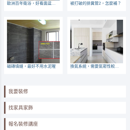
歐洲百年衛浴，好看面盆也有後墩
被打破的排糞管2，怎麼補？
磁磚填縫，最好不用水泥喔
換氣系統，需要氣密性較好的空間，不然效益沒那麼好
我要裝修
找家具家飾
報名裝修講座