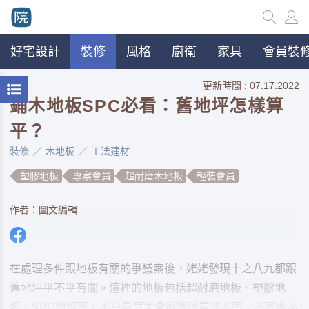
好宅設計
裝修
風格
廚衛
家具
會員裝修
更新時間 : 07.17.2022
鋪木地板SPC必看：舊地坪怎樣算
平？
裝修
木地板
工法建材
塑膠地板
專案會員
超耐磨木地板
輕裝會員
作者：圖文編輯
在處理多件跟地板有關的爭議案後，姥姥發現十之八九都跟
舊地坪平不平有關。這裡的地板包括超耐磨地板、塑膠地
板、SPC地板等，不只是屋主會與師傅看法不同，不同廠商