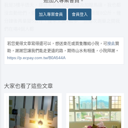
迎加入專案會員。
我是3樓半透天，建商有裝設抽水馬達及加壓馬達，我也都
沒去動他們，這次濾水器廠商來，ㄧ開始檢測是8公斤，幾
加入專案會員
會員登入
分鐘後再量變5公斤，後來又變4點多….這幾次測量之間我
們在場4個人都
若您覺得文章寫得還可以，想送束花或買隻雕給小院，可
按此
贊
助，謝謝您讓我們能走更遠的路，期待山水有相逢，小院拜謝。
https://p.ecpay.com.tw/B0A544A
大家也看了這些文章