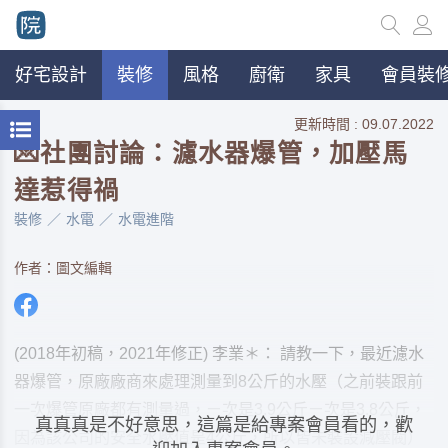
好宅設計
裝修
風格
廚衛
家具
會員裝修
更新時間 : 09.07.2022
💌社團討論：濾水器爆管，加壓馬
達惹得禍
裝修
水電
水電進階
作者：圖文編輯
(2018年初稿，2021年修正) 李業＊： 請教一下，最近濾水
器爆管，原廠廠商來處理測量到8公斤的水壓（之前裝跟前
一次爆管原廠都有測量過，ㄧ次是3.9公斤ㄧ次是3.8公斤，
真真真是不好意思，這篇是給專案會員看的，歡
因為該公司的安全水壓值是4公斤，所以皆未裝設減壓閥）