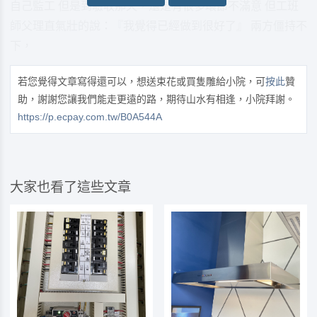
自己監工 但是到驗收那天，還是有很多環節不滿意 但工班
師父理直氣壯的說：『我覺得已經做到很好了』 兩方僵持不
下，
若您覺得文章寫得還可以，想送束花或買隻雕給小院，可
按此
贊
助，謝謝您讓我們能走更遠的路，期待山水有相逢，小院拜謝。
https://p.ecpay.com.tw/B0A544A
大家也看了這些文章