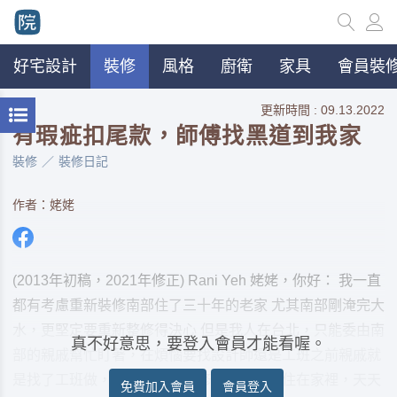
好宅設計
裝修
風格
廚衛
家具
會員裝修
更新時間 : 09.13.2022
有瑕疵扣尾款，師傅找黑道到我家
裝修
裝修日記
作者：姥姥
(2013年初稿，2021年修正) Rani Yeh 姥姥，你好： 我一直
都有考慮重新裝修南部住了三十年的老家 尤其南部剛淹完大
水，更堅定要重新整修得決心 但是我人在台北，只能委由南
真不好意思，要登入會員才能看喔。
部的親戚幫忙盯著，在煩惱要找設計師還是工班之前親戚就
是找了工班做，因為是局部裝修，所以還是住在家裡，天天
免費加入會員
會員登入