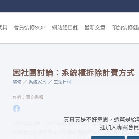
家具
會員裝修SOP
網站總目錄
最新文章
預約裝修健
💌社團討論：系統櫃拆除計費方式
裝修
系統家具
工法建材
作者：圖文編輯
真真真是不好意思，這篇是給
(2018年初稿，2021年修改) Abby： 各位好，最近
迎加入專案會員
估價發現拆除跟安裝居然都是用系統櫃尺寸報價，而非用