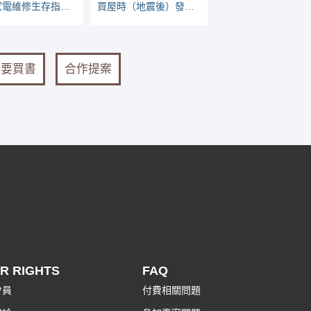
水貨家電維修生存指南：看哪些家電較常壞
買屋時（地震後）發現裂縫，如何看有無危險？
我要買書
合作提案
R RIGHTS
FAQ
會員
付費相關問題