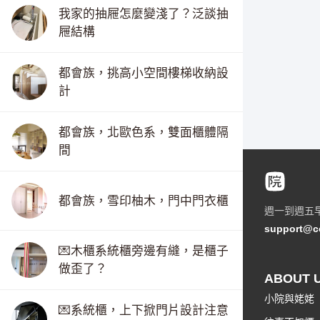
我家的抽屜怎麼變淺了？泛談抽
屜結構
都會族，挑高小空間樓梯收納設
計
都會族，北歐色系，雙面櫃體隔
間
都會族，雪印柚木，門中門衣櫃
週一到週五
support@c
💌木櫃系統櫃旁邊有縫，是櫃子
做歪了？
ABOUT 
小院與姥姥
💌系統櫃，上下掀門片設計注意