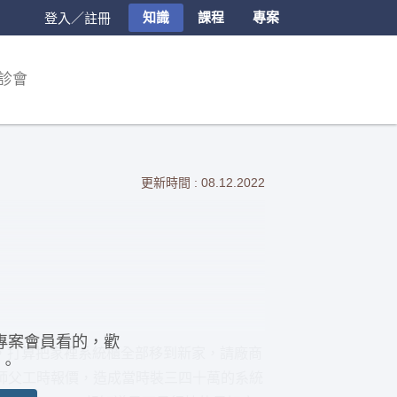
知識
課程
專案
登入／註冊
診會
更新時間 : 08.12.2022
專案會員看的，歡
要搬家，打算把家裡系統櫃全部移到新家，請廠商
。
師父工時報價，造成當時裝三四十萬的系統