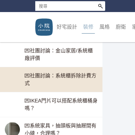
系列9：塑合板的防潮力上篇
系列：E1塑合板甲醛比木心板
好宅設計
裝修
風格
廚衛
低，也是錯的/兼談甲醛標準
💌社團討論：金山家居/系統櫃
廠評價
💌社團討論：系統櫃拆除計費方
式
💌IKEA門片可以搭配系統櫃桶身
嗎？
💌系統家具，抽頭板與抽屜間有
小縫，合理嗎？