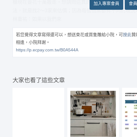
櫃現在要花十萬搬走，想請問這真的是這個行業的常態嗎？ R
加入專案會員
會
法，就是找2～3家來估價；因為每個個案都有不同的現
林重祐：如果以我們來
若您覺得文章寫得還可以，想送束花或買隻雕給小院，可
按此
贊
相逢，小院拜謝。
https://p.ecpay.com.tw/B0A544A
大家也看了這些文章