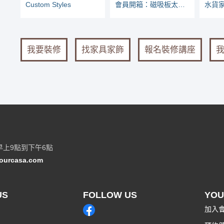
Custom Styles
會員開箱：磁吸板太好用了，收納愛吸哪就吸哪兒
我要裝修
找家具家飾
報名裝修講座
早上9點到下午6點
ourcasa.com
US
FOLLOW US
YOU
加入