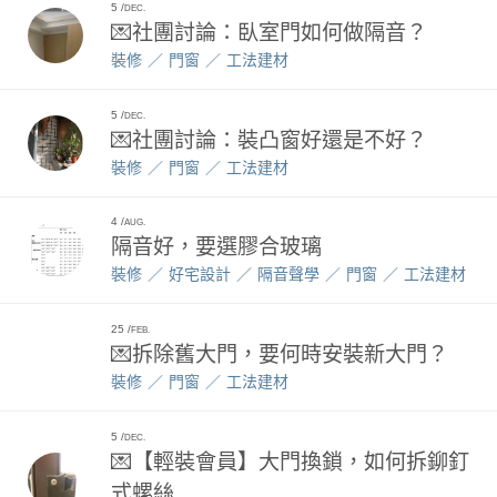
5
DEC.
💌社團討論：臥室門如何做隔音？
裝修
門窗
工法建材
5
DEC.
💌社團討論：裝凸窗好還是不好？
裝修
門窗
工法建材
4
AUG.
隔音好，要選膠合玻璃
裝修
好宅設計
隔音聲學
門窗
工法建材
25
FEB.
💌拆除舊大門，要何時安裝新大門？
裝修
門窗
工法建材
5
DEC.
💌【輕裝會員】大門換鎖，如何拆鉚釘
式螺絲