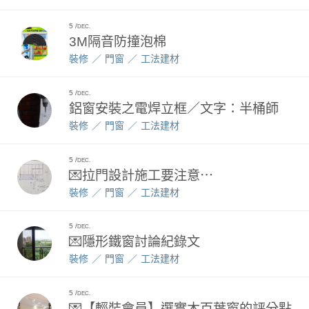
5
DEC.
3M隔音防撞泡棉
裝修
門窗
工法建材
5
DEC.
鋁窗安裝之電焊立框／文字：半桶師
裝修
門窗
工法建材
5
DEC.
💌拉門設計施工要注意⋯
裝修
門窗
工法建材
5
DEC.
💌隱形鐵窗討論紀錄文
裝修
門窗
工法建材
5
DEC.
💌【輕裝會員】選實木百葉窗的評分點