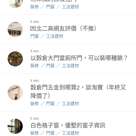
裝修
門窗
工法建材
5
DEC.
💌北二高網友評價（不推）
門窗
工法建材
5
DEC.
以穀倉大門當廁所門，可以裝哪種鎖？
裝修
門窗
工法建材
5
DEC.
穀倉門五金到哪買2，談淘寶（年終又
降價了）
裝修
門窗
工法建材
5
DEC.
白色格子窗，優墅的窗子資訊
裝修
門窗
工法建材