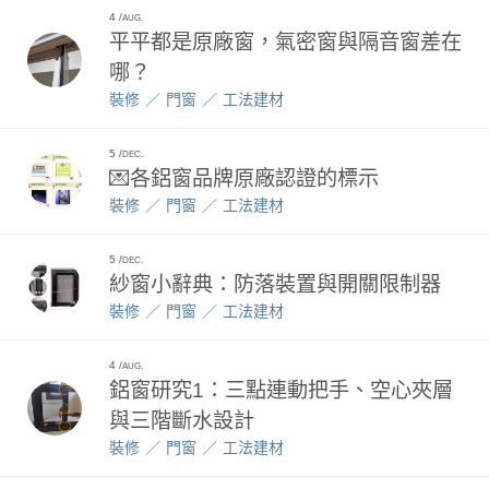
4
AUG.
平平都是原廠窗，氣密窗與隔音窗差在
哪？
裝修
門窗
工法建材
5
DEC.
💌各鋁窗品牌原廠認證的標示
裝修
門窗
工法建材
5
DEC.
紗窗小辭典：防落裝置與開關限制器
裝修
門窗
工法建材
4
AUG.
鋁窗研究1：三點連動把手、空心夾層
與三階斷水設計
裝修
門窗
工法建材