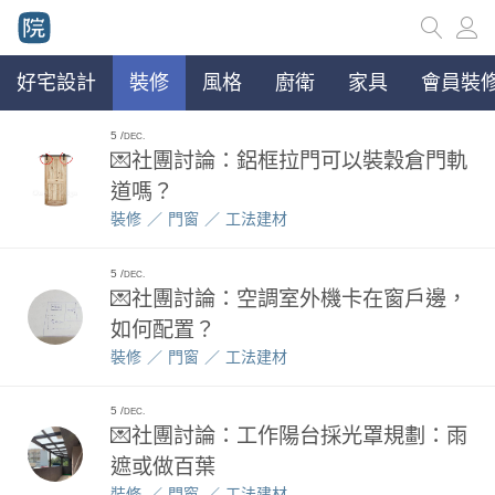
好宅設計
裝修
風格
廚衛
家具
會員裝修
5
DEC.
💌社團討論：鋁框拉門可以裝穀倉門軌
道嗎？
裝修
門窗
工法建材
5
DEC.
💌社團討論：空調室外機卡在窗戶邊，
如何配置？
裝修
門窗
工法建材
5
DEC.
💌社團討論：工作陽台採光罩規劃：雨
遮或做百葉
裝修
門窗
工法建材