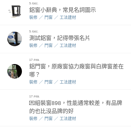
5
DEC.
鋁窗小辭典，常見名詞圖示
裝修
門窗
工法建材
5
DEC.
測試鋁窗，記得帶張名片
裝修
門窗
工法建材
17
FEB.
鋁門窗，原廠窗協力廠窗與白牌窗差在
哪？
裝修
門窗
工法建材
17
FEB.
💌組裝窗898，性能通常較差，有品牌
的也比沒品牌的好
裝修
門窗
工法建材