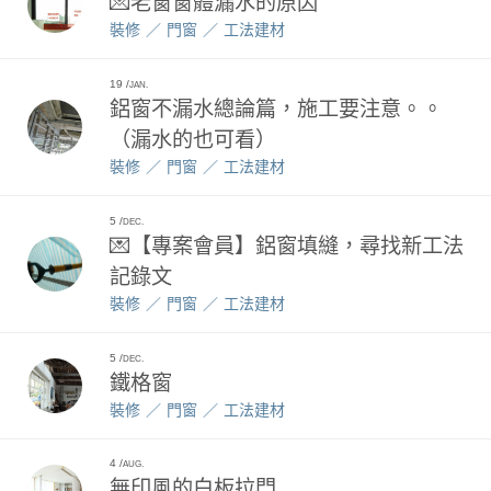
💌老窗窗體漏水的原因
裝修
門窗
工法建材
19
JAN.
鋁窗不漏水總論篇，施工要注意。。
（漏水的也可看）
裝修
門窗
工法建材
5
DEC.
💌【專案會員】鋁窗填縫，尋找新工法
記錄文
裝修
門窗
工法建材
5
DEC.
鐵格窗
裝修
門窗
工法建材
4
AUG.
無印風的白板拉門