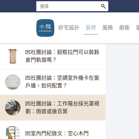
好宅設計
裝修
風格
廚衛
💌社團討論：鋁框拉門可以裝穀
倉門軌道嗎？
💌社團討論：空調室外機卡在窗
戶邊，如何配置？
💌社團討論：工作陽台採光罩規
劃：雨遮或做百葉
💌室內門紀錄文：空心木門