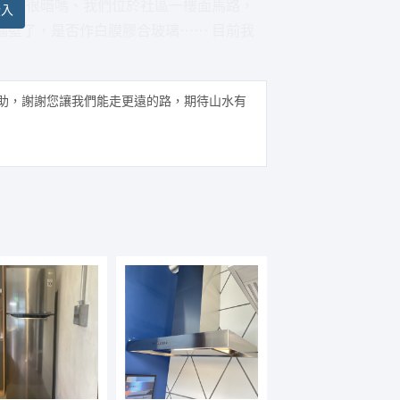
真的會很暗嗎、我們位於社區一樓面馬路，
登入
牆壁了，是否作白膜膠合玻璃⋯⋯ 目前我
助，謝謝您讓我們能走更遠的路，期待山水有