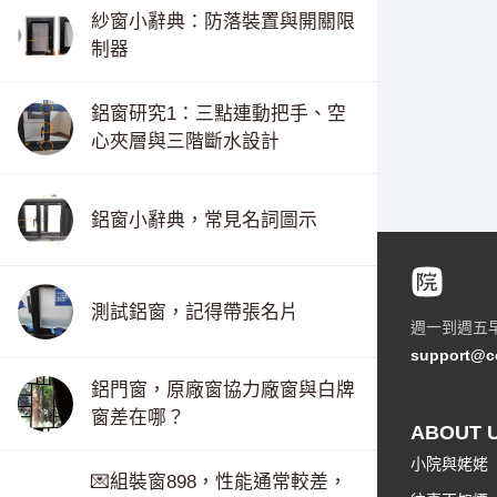
紗窗小辭典：防落裝置與開關限
制器
鋁窗研究1：三點連動把手、空
心夾層與三階斷水設計
鋁窗小辭典，常見名詞圖示
測試鋁窗，記得帶張名片
週一到週五
support@c
鋁門窗，原廠窗協力廠窗與白牌
窗差在哪？
ABOUT 
小院與姥姥
💌組裝窗898，性能通常較差，