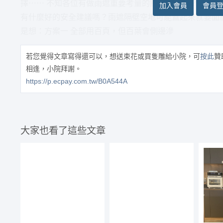
擇⋯⋯ 不知各位有做雨遮重要考量的點是什麼呢？百葉
加入會員
會員
有什麼好的安全建議嗎？雨遮隔壁空地可能蓋起來就要面
是想：方案一 全部用百頁，但百葉會側邊滲
若您覺得文章寫得還可以，想送束花或買隻雕給小院，可
按此
贊
相逢，小院拜謝。
https://p.ecpay.com.tw/B0A544A
大家也看了這些文章