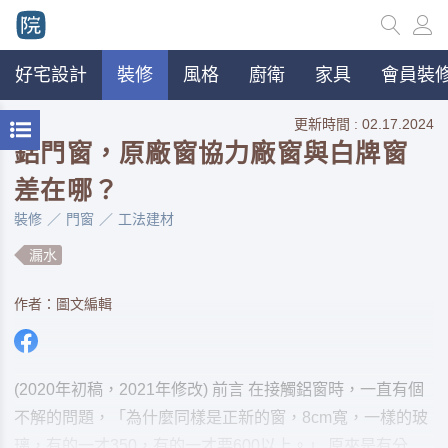
好宅設計
裝修
風格
廚衛
家具
會員裝修
更新時間 : 02.17.2024
鋁門窗，原廠窗協力廠窗與白牌窗
差在哪？
裝修
門窗
工法建材
漏水
作者：圖文編輯
(2020年初稿，2021年修改) 前言 在接觸鋁窗時，一直有個
不解的問題，「為什麼同樣是正新的窗，8cm寬，一樣的玻
璃，有的一才350，有的一才要600以上。」 原來是有分