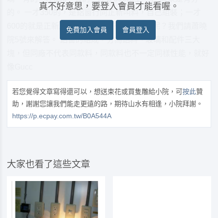
真不好意思，要登入會員才能看喔。
的。 一才350的，是鋁窗行向正新叫料，自己組裝；一才
600的就是正新原廠出品。兩者有什麼差異呢？我們請蕭曉
免費加入會員
會員登入
院5號來解答。 鋁窗的組成，分為鋁料、玻璃和配件三大
塊，但同廠不代表同款料，同款料也不一定同樣性能，就好
像Gucc
若您覺得文章寫得還可以，想送束花或買隻雕給小院，可
按此
贊
助，謝謝您讓我們能走更遠的路，期待山水有相逢，小院拜謝。
https://p.ecpay.com.tw/B0A544A
大家也看了這些文章