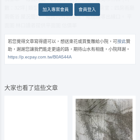
數：32坪│類型：電梯大樓│屋齡：新成屋│房室：四房兩廳
加入專案會員
會員登入
兩衛浴 屋況簡介：每房均有網路線、電視線等出線口。 平
面圖 林口讀者提供平面圖 估價單
若您覺得文章寫得還可以，想送束花或買隻雕給小院，可
按此
贊
助，謝謝您讓我們能走更遠的路，期待山水有相逢，小院拜謝。
https://p.ecpay.com.tw/B0A544A
大家也看了這些文章