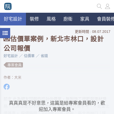
好宅設計
裝修
風格
廚衛
家具
會員裝修
更新時間 : 08.07.2017
💌估價單案例，新北巿林口，設計
公司報價
好宅設計
估價單
省錢
專案會員
作者：大米
前言 此為網友回報的設計估價單，無附施工規範與建材規
真真真是不好意思，這篇是給專案會員看的，歡
格，也無日後合作的結果是好是壞，故只能參考，不能當比
迎加入專案會員。
價基準。 報價時間：2016年10月│地點：新北巿林口 │坪