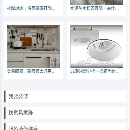
社團討論：浴室磁磚打除，但不打到見底，重做防水OK嗎
水泥防水粉答客問，為什麼斥水率不同？師傅有沒有加啊？
會員開箱：磁吸板太好用了，收納愛吸哪就吸哪兒
21盞崁燈分析，從超內縮與可調角、價格來看適用性
我要裝修
找家具家飾
報名裝修講座