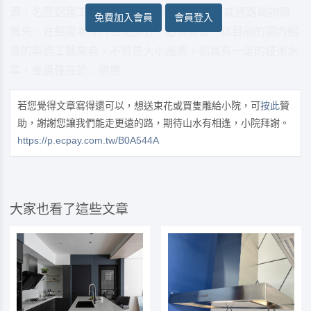
源：名匠鋁窗工藝 一、選定品牌，找代理商或通路商詢價
免費加入會員
會員登入
首先，在鋁窗本身的性能部分，必須直言，以目前的國內鋁
窗的製造工藝來看，不管是大小廠牌，都具有一定的技術水
準，差異僅在於：供應
若您覺得文章寫得還可以，想送束花或買隻雕給小院，可
按此
贊
助，謝謝您讓我們能走更遠的路，期待山水有相逢，小院拜謝。
https://p.ecpay.com.tw/B0A544A
大家也看了這些文章