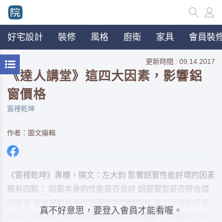
好宅設計
裝修
風格
廚衛
家具
會員裝修
更新時間 : 09.14.2017
《達人講堂》這四大因素，影響鋁
窗價格
窗裡乾坤
作者：圖文編輯
《窗裡乾坤》專欄，撰文：左大鈞 影響鋁窗性能好壞的因素
概有四點： 鋁窗本身的性能是否良好 鋁窗窗型是否符合環
境需要 玻璃規格是否與鋁窗性能相輔相成 施工品質的良莠
真不好意思，要登入會員才能看喔。
而以上這四點，也正是影響報價的重要關鍵。 本篇圖文來