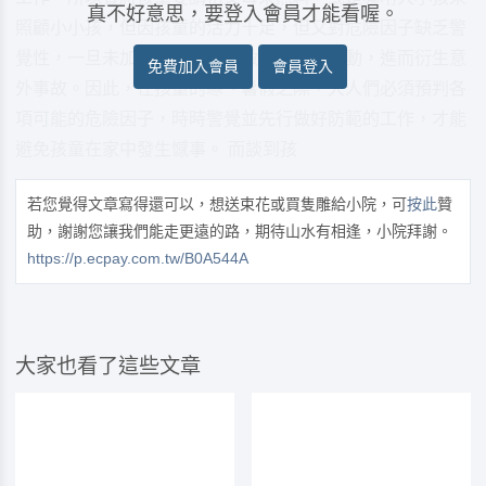
真不好意思，要登入會員才能看喔。
照顧小小孩，但因孩童的活力十足，但又對危險因子缺乏警
覺性，一旦未加留神，就容易做出危險的舉動，進而衍生意
免費加入會員
會員登入
外事故。因此，在孩童的寒、暑假之際，大人們必須預判各
項可能的危險因子，時時警覺並先行做好防範的工作，才能
避免孩童在家中發生憾事。 而談到孩
若您覺得文章寫得還可以，想送束花或買隻雕給小院，可
按此
贊
助，謝謝您讓我們能走更遠的路，期待山水有相逢，小院拜謝。
https://p.ecpay.com.tw/B0A544A
大家也看了這些文章