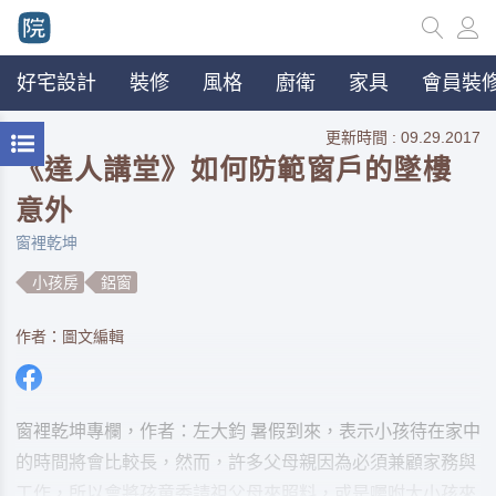
好宅設計
裝修
風格
廚衛
家具
會員裝修
更新時間 : 09.29.2017
《達人講堂》如何防範窗戶的墜樓
意外
窗裡乾坤
小孩房
鋁窗
作者：圖文編輯
窗裡乾坤專欄，作者：左大鈞 暑假到來，表示小孩待在家中
的時間將會比較長，然而，許多父母親因為必須兼顧家務與
工作，所以會將孩童委請祖父母來照料，或是囑咐大小孩來