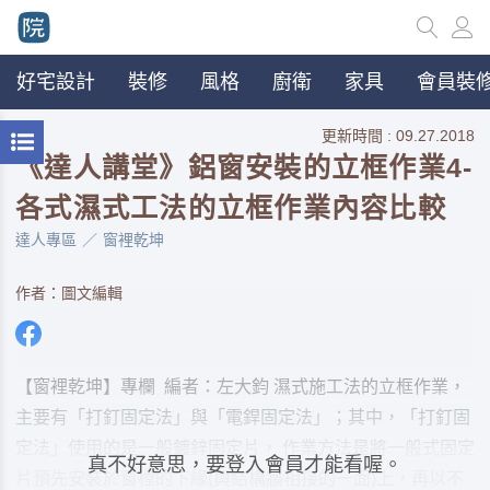
好宅設計
裝修
風格
廚衛
家具
會員裝修
更新時間 : 09.27.2018
《達人講堂》鋁窗安裝的立框作業4-
各式濕式工法的立框作業內容比較
達人專區
窗裡乾坤
作者：圖文編輯
【窗裡乾坤】專欄 編者：左大鈞 濕式施工法的立框作業，
主要有「打釘固定法」與「電銲固定法」；其中，「打釘固
定法」使用的是一般鍍鋅固定片， 作業方法是將一般式固定
真不好意思，要登入會員才能看喔。
片預先安裝於窗樘的下緣(與結構牆相接的一面)上，再以不