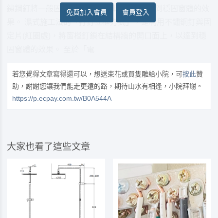
鏽鋼釘將一般固定片釘鎖在結構牆面上，達到穩固窗體的效
免費加入會員
會員登入
果。 濕式施工法的「打釘立框方式」，是利用不鏽鋼釘與固
定片(紅圈處)，將窗樘釘鎖在結構牆的開口面上，以達到穩
固窗體的效果。 至於「電
若您覺得文章寫得還可以，想送束花或買隻雕給小院，可
按此
贊
助，謝謝您讓我們能走更遠的路，期待山水有相逢，小院拜謝。
https://p.ecpay.com.tw/B0A544A
大家也看了這些文章