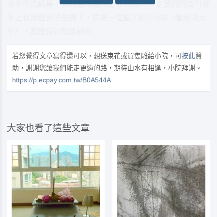
法不佳的結果，就容易出現糾紛啦 所以，一定要問問設計師
手上有幾個案子在開工，通常一位監工跑3~5場（看案場大
小），我覺得比較能顧到
若您覺得文章寫得還可以，想送束花或買隻雕給小院，可
按此
贊
助，謝謝您讓我們能走更遠的路，期待山水有相逢，小院拜謝。
https://p.ecpay.com.tw/B0A544A
大家也看了這些文章