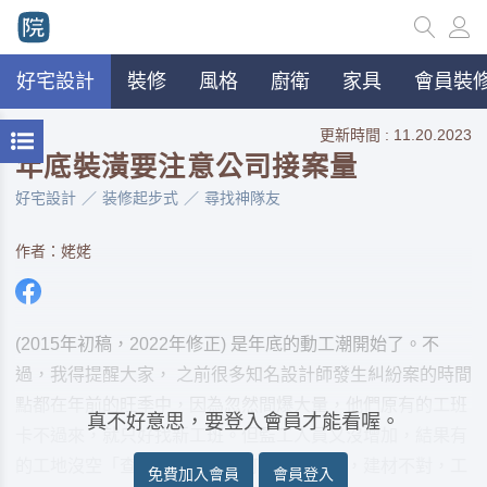
好宅設計
裝修
風格
廚衛
家具
會員裝修
更新時間 : 11.20.2023
年底裝潢要注意公司接案量
好宅設計
装修起步式
尋找神隊友
作者：姥姥
(2015年初稿，2022年修正) 是年底的動工潮開始了。不
過，我得提醒大家， 之前很多知名設計師發生糾紛案的時間
點都在年前的旺季中，因為忽然間爆大量，他們原有的工班
真不好意思，要登入會員才能看喔。
卡不過來，就只好找新工班。但監工人員又沒增加，結果有
的工地沒空「查房」，新工班可能也在趕場，建材不對，工
免費加入會員
會員登入